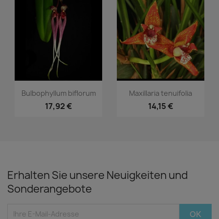
Vorschau
Vorschau


Bulbophyllum biflorum
Maxillaria tenuifolia
17,92 €
14,15 €
Erhalten Sie unsere Neuigkeiten und
Sonderangebote