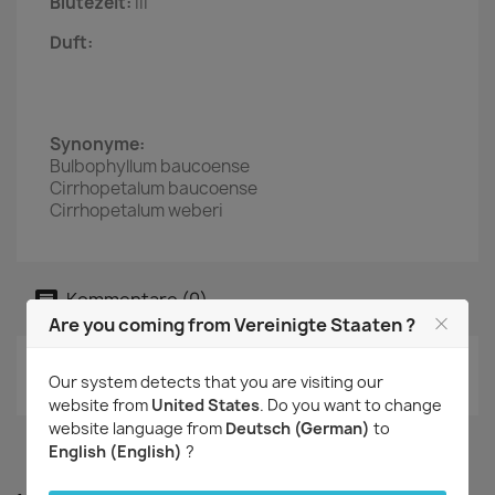
Blütezeit:
III
Duft:
Synonyme:
Bulbophyllum baucoense
Cirrhopetalum baucoense
Cirrhopetalum weberi
Kommentare (0)
Are you coming from Vereinigte Staaten ?
Aktuell keine Kunden-Kommentare
Our system detects that you are visiting our
website from
United States
. Do you want to change
website language from
Deutsch (German)
to
English (English)
?