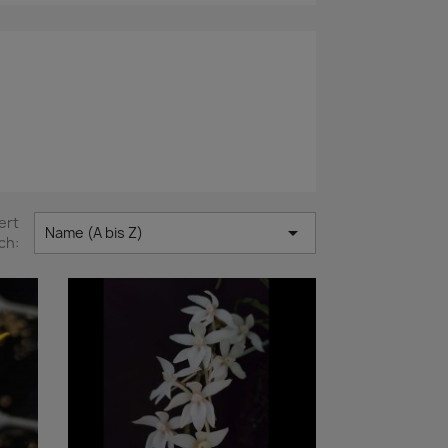
ert

Name (A bis Z)
ch: