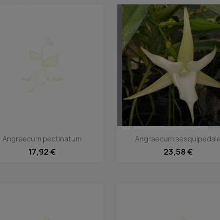
Vorschau
Vorschau


Angraecum pectinatum
Angraecum sesquipedal
17,92 €
23,58 €