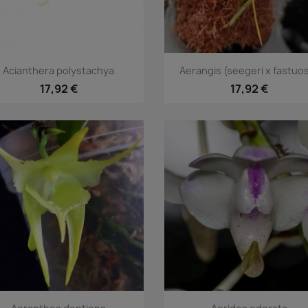
Vorschau
Vorschau


Acianthera polystachya
Aerangis (seegeri x fastuo
17,92 €
17,92 €
Vorschau
Vorschau

