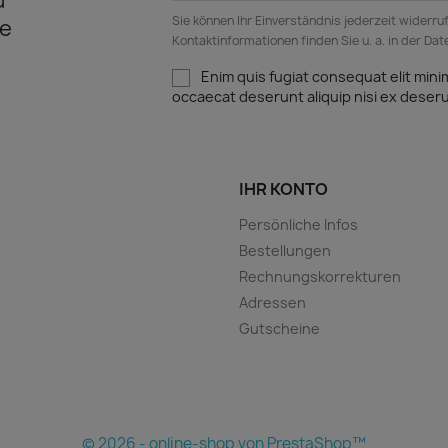
d
Sie können Ihr Einverständnis jederzeit widerru
e
Kontaktinformationen finden Sie u. a. in der Da
Enim quis fugiat consequat elit mini
occaecat deserunt aliquip nisi ex deser
IHR KONTO
Persönliche Infos
Bestellungen
Rechnungskorrekturen
Adressen
Gutscheine
© 2026 - online-shop von PrestaShop™