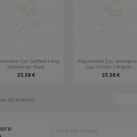
Vorschau
Vorschau


ulocaste (Lyc. Garfield x Ang.
Angulocaste [Lyc. lassioglos
clowesii var. flava)
(Lyc. tricolor x Angcst....
23,58 €
23,58 €
 von 327 Artikel(n)
sere