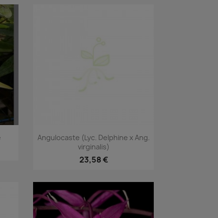
Vorschau

e
Angulocaste (Lyc. Delphine x Ang.
virginalis)
23,58 €