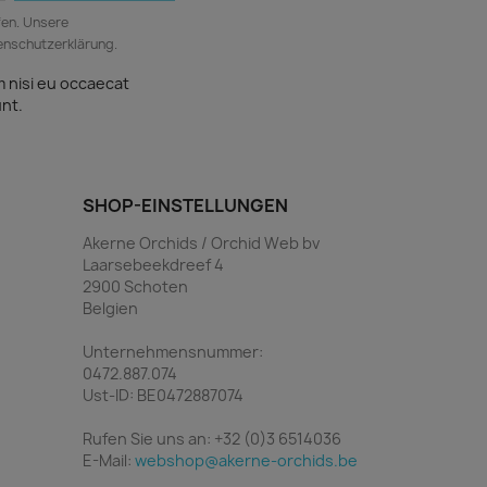
fen. Unsere
tenschutzerklärung.
m nisi eu occaecat
unt.
SHOP-EINSTELLUNGEN
Akerne Orchids / Orchid Web bv
Laarsebeekdreef 4
2900 Schoten
Belgien
Unternehmensnummer:
0472.887.074
Ust-ID: BE0472887074
Rufen Sie uns an:
+32 (0)3 6514036
E-Mail:
webshop@akerne-orchids.be