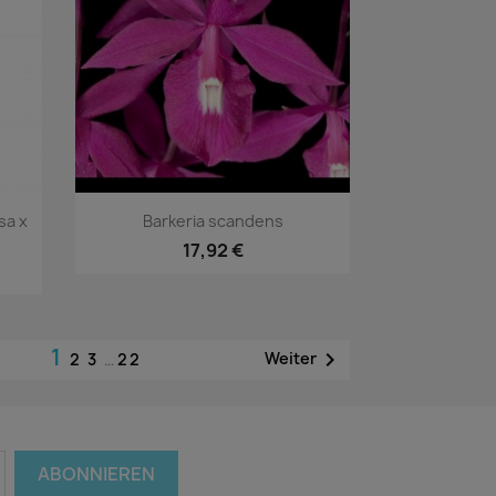
Vorschau

sa x
Barkeria scandens
17,92 €
1

Weiter
2
3
…
22