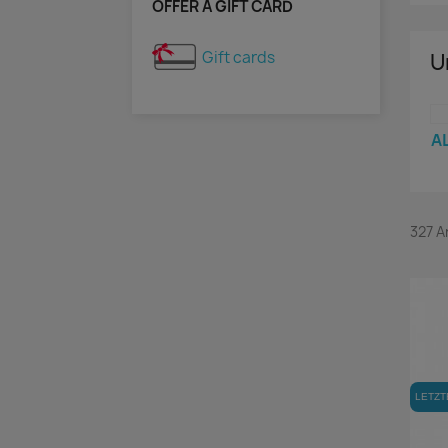
OFFER A GIFT CARD
Gift cards
U
A
327 A
LETZT