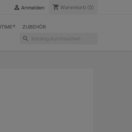
shopping_cart


Warenkorb
(0)
Anmelden
ITIME®
ZUBEHÖR
search