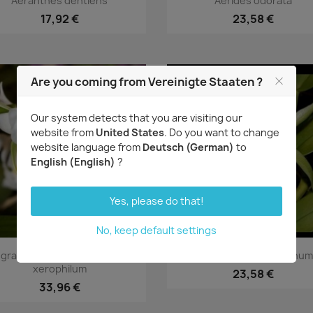
Aeranthes dentiens
Aerides odorata
17,92 €
23,58 €
Are you coming from Vereinigte Staaten ?
Our system detects that you are visiting our
website from
United States
. Do you want to change
website language from
Deutsch (German)
to
English (English)
?
Yes, please do that!
No, keep default settings
Vorschau
Vorschau


graecum eburneum subsp.
Angraecum eichlerianum
xerophilum
23,58 €
33,96 €