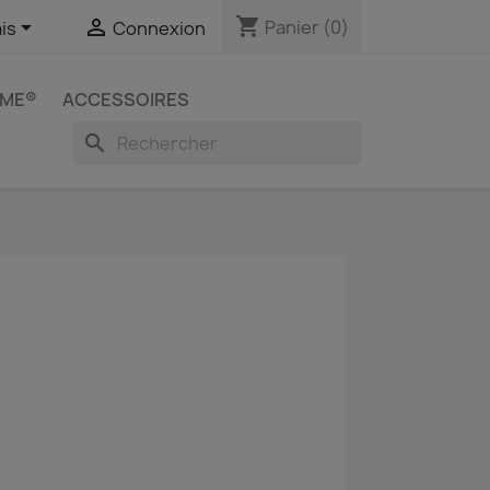
shopping_cart


Panier
(0)
is
Connexion
IME®
ACCESSOIRES
search