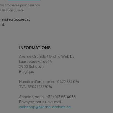
ous trouverez pour cela nos
ilisation du site.
m nisi eu occaecat
unt.
INFORMATIONS
Akerne Orchids / Orchid Web bv
Laarsebeekdreef 4
2900 Schoten
Belgique
Numéro d'entreprise: 0472.887.074
TVA: BE0472887074
Appelez-nous :
+32 (0)3 6514036
Envoyez-nous un e-mail :
webshop@akerne-orchids.be