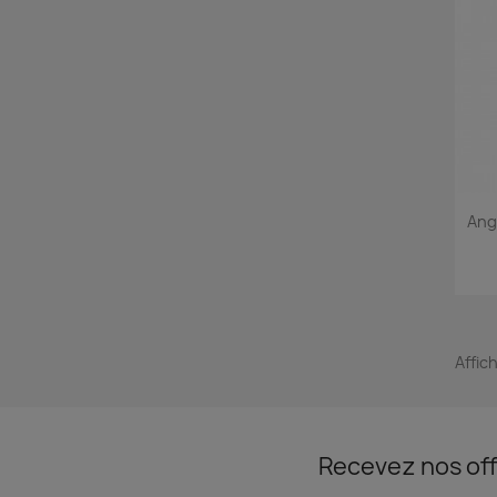
Ang
Affic
Recevez nos off