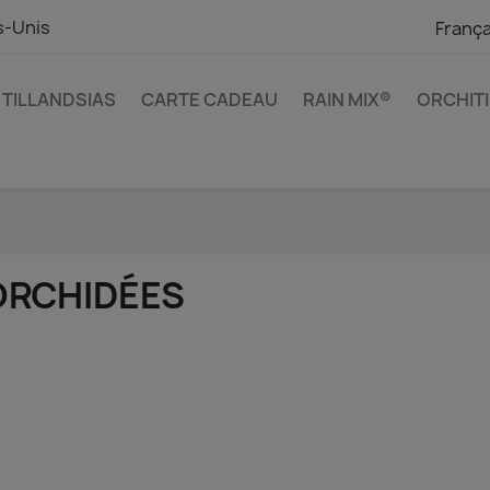
s-Unis
França
TILLANDSIAS
CARTE CADEAU
RAIN MIX®
ORCHIT
ORCHIDÉES