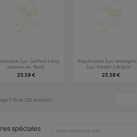
Aperçu rapide
Aperçu rapide


ulocaste (Lyc. Garfield x Ang.
Angulocaste [Lyc. lassioglos
clowesii var. flava)
(Lyc. tricolor x Angcst....
23,58 €
23,58 €
hage 1-15 de 326 article(s)
res spéciales