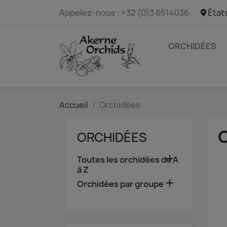
Appelez-nous :
+32 (0)3 6514036
État
ORCHIDÉES
Accueil
Orchidées
ORCHIDÉES

Toutes les orchidées de A
à Z

Orchidées par groupe