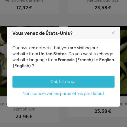
Aeranthes dentiens
Aerides odorata
17,92 €
23,58 €
Vous venez de États-Unis?
Our system detects that you are visiting our
website from
United States
. Do you want to change
website language from
Français (French)
to
English
(English)
?
Oui, faites ça!
Non, conserver les paramètres par défaut
Aperçu rapide
Aperçu rapide


graecum eburneum subsp.
Angraecum eichlerianum
xerophilum
23,58 €
33,96 €