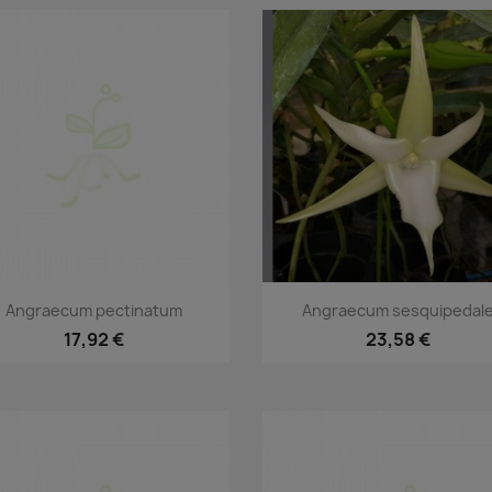
Aperçu rapide
Aperçu rapide


Angraecum pectinatum
Angraecum sesquipedal
17,92 €
23,58 €