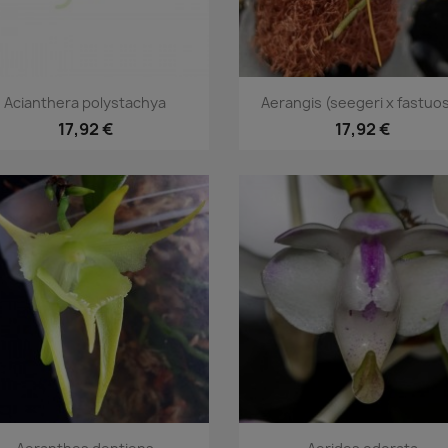
Aperçu rapide
Aperçu rapide


Acianthera polystachya
Aerangis (seegeri x fastuo
17,92 €
17,92 €
Aperçu rapide
Aperçu rapide

