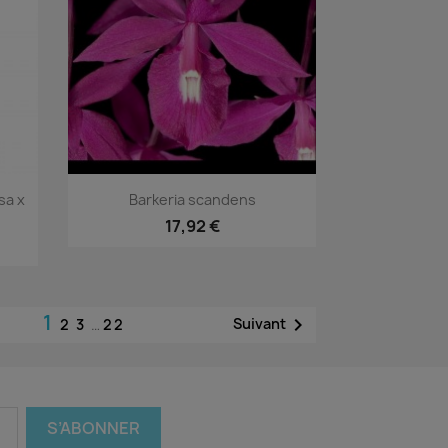
Aperçu rapide

sa x
Barkeria scandens
17,92 €
1

Suivant
2
3
…
22