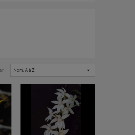

ar :
Nom, A à Z