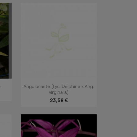
Aperçu rapide

e
Angulocaste (Lyc. Delphine x Ang.
virginalis)
23,58 €