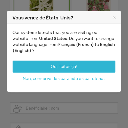
‹
›
Vous venez de États-Unis?
Agrandir l'image
Agrandir l'image
Our system detects that you are visiting our
website from
United States
. Do you want to change
website language from
Français (French)
to
English
(English)
?
3
Information de la carte cadeau
Oui, faites ça!
Montant
Non, conserver les paramètres par défaut