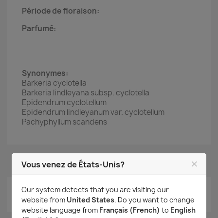
Période de floraison:
Parfumé:
Synonymes:
Barkeria cyclotella
Barkeria lindleyana subsp. cyclotella
Epidendrum cyclotellum
Epidendrum lindleyanum var. cyclotellum
Pachyphyllum scandens
Commentaires (0)
Vous venez de États-Unis?
Our system detects that you are visiting our
Aucun avis n'a été publié pour le moment.
website from
United States
. Do you want to change
website language from
Français (French)
to
English