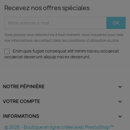
Recevez nos offres spéciales
Vous pouvez vous désinscrire à tout moment. Vous trouverez pour cela
nos informations de contact dans les conditions d'utilisation du site.
Enim quis fugiat consequat elit minim nisi eu occaecat
occaecat deserunt aliquip nisi ex deserunt.
NOTRE PÉPINIÈRE

VOTRE COMPTE

INFORMATIONS
keyboard_arrow_down
© 2026 - Boutique en ligne créée avec PrestaShop™