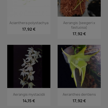
Vorschau
Vorschau


Acianthera polystachya
Aerangis (seegeri x
fastuosa)
17,92 €
17,92 €
Vorschau
Vorschau


Aerangis mystacidii
Aeranthes dentiens
14,15 €
17,92 €