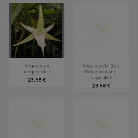
Vorschau
Vorschau


Angraecum
Angulocaste (Lyc.
sesquipedale
Delphine x Ang.
virginalis)
23,58 €
23,58 €