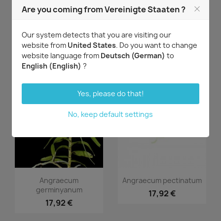
Are you coming from Vereinigte Staaten ?
Vorschau
Vorschau


Angraecum eburneum
Angraecum eichlerianum
Our system detects that you are visiting our
subsp. xerophilum
website from
United States
. Do you want to change
23,58 €
website language from
Deutsch (German)
to
33,96 €
English (English)
?
Yes, please do that!
No, keep default settings
Vorschau
Vorschau


Angraecum
Angraecum pectinatum
germinyanum
17,92 €
17,92 €