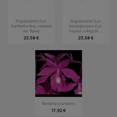
Vorschau
Vorschau


Angulocaste (Lyc.
Angulocaste [Lyc.
Garfield x Ang. clowesii
lassioglossa x (Lyc.
var. flava)
tricolor x Angcst....
23,58 €
23,58 €
Vorschau

Barkeria scandens
17,92 €