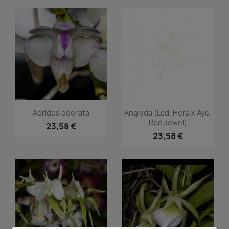
Vorschau
Vorschau


Aerides odorata
Anglyda (Lcd. Hera x Ayd.
Red Jewel)
23,58 €
23,58 €