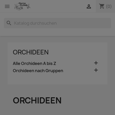
shopping_cart


(0)
search
ORCHIDEEN

Alle Orchideen A bis Z

Orchideen nach Gruppen
ORCHIDEEN