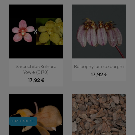
Vorschau
Vorschau


Sarcochilus Kulnura
Bulbophyllum roxburghii
Yowie (E170)
17,92 €
17,92 €
LETZTE ARTIKEL
LETZTE ARTIKEL