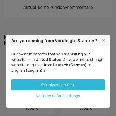
Aktuell keine Kunden-Kommentare
Kunden, die diesen Artikel gekauft
Are you coming from Vereinigte Staaten ?
haben, kauften auch ...
Our system detects that you are visiting our
website from
United States
. Do you want to change
website language from
Deutsch (German)
to
English (English)
?
LETZTE ARTIKEL
Yes, please do that!
No, keep default settings
Vorschau
Vorschau


Lepanthes gargoyla
Bulbophyllum laxiflorum
17,92 €
17,92 €