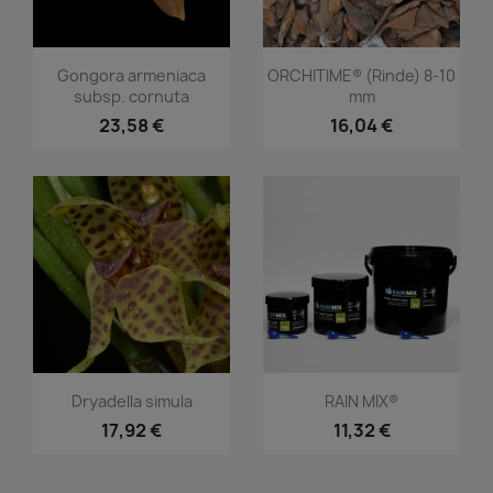
Vorschau
Vorschau


Gongora armeniaca
ORCHITIME® (Rinde) 8-10
subsp. cornuta
mm
23,58 €
16,04 €
Vorschau
Vorschau


Dryadella simula
RAIN MIX®
17,92 €
11,32 €