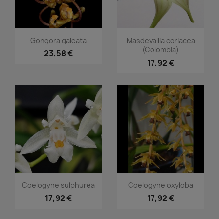
Vorschau
Vorschau


Gongora galeata
Masdevallia coriacea
(Colombia)
23,58 €
17,92 €
Vorschau
Vorschau


Coelogyne sulphurea
Coelogyne oxyloba
17,92 €
17,92 €