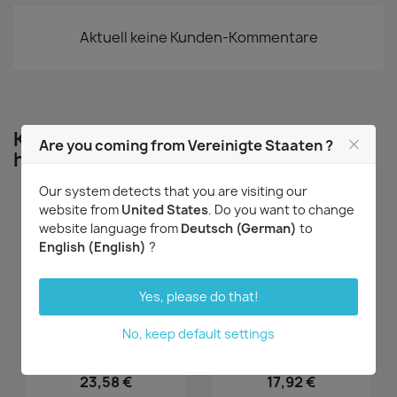
Aktuell keine Kunden-Kommentare
Kunden, die diesen Artikel gekauft
Are you coming from Vereinigte Staaten ?
haben, kauften auch ...
Our system detects that you are visiting our
website from
United States
. Do you want to change
website language from
Deutsch (German)
to
English (English)
?
Yes, please do that!
No, keep default settings
Vorschau
Vorschau


Cattleya luteola
Barkeria scandens
23,58 €
17,92 €