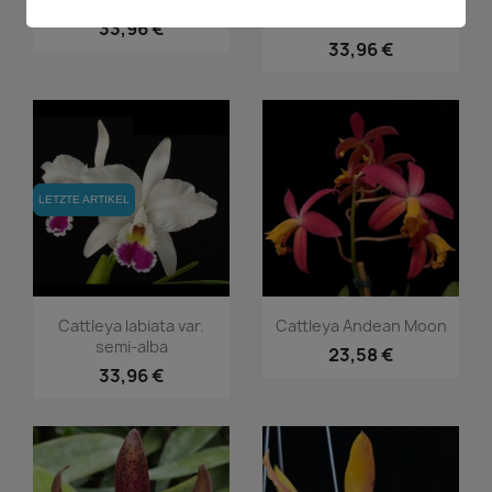
8'
33,96 €
33,96 €
LETZTE ARTIKEL
LETZTE ARTIKEL
Vorschau
Vorschau


Cattleya labiata var.
Cattleya Andean Moon
semi-alba
23,58 €
33,96 €