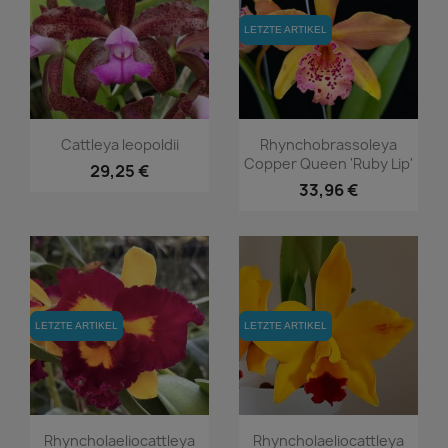
LETZTE ARTIKEL
LETZTE ARTIKEL
Vorschau
Vorschau


Cattleya leopoldii
Rhynchobrassoleya
Copper Queen 'Ruby Lip'
29,25 €
33,96 €
LETZTE ARTIKEL
LETZTE ARTIKEL
LETZTE ARTIKEL
LETZTE ARTIKEL
Vorschau
Vorschau


Rhyncholaeliocattleya
Rhyncholaeliocattleya