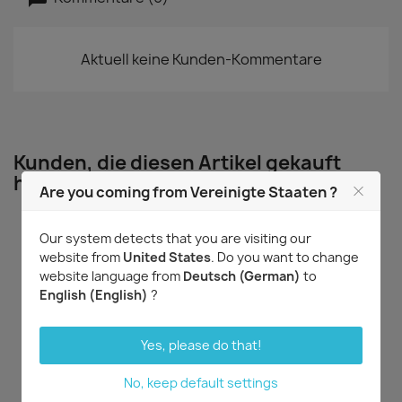
Aktuell keine Kunden-Kommentare
Kunden, die diesen Artikel gekauft
haben, kauften auch ...
Are you coming from Vereinigte Staaten ?
Our system detects that you are visiting our
website from
United States
. Do you want to change
website language from
Deutsch (German)
to
English (English)
?
Yes, please do that!
Vorschau
Vorschau


No, keep default settings
Cattlianthe Shinfong
Rhyncholaeliocattleya
Red Mudan
Liu's Joyance 'Water No.