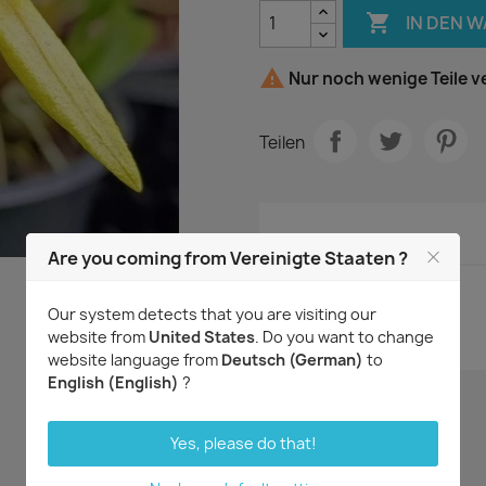

IN DEN 

Nur noch wenige Teile v
Teilen
Artikeldetails
Are you coming from Vereinigte Staaten ?
Artikel-Nr.
2144f
Our system detects that you are visiting our
Zustand
Neu
website from
United States
. Do you want to change
website language from
Deutsch (German)
to
English (English)
?
Yes, please do that!