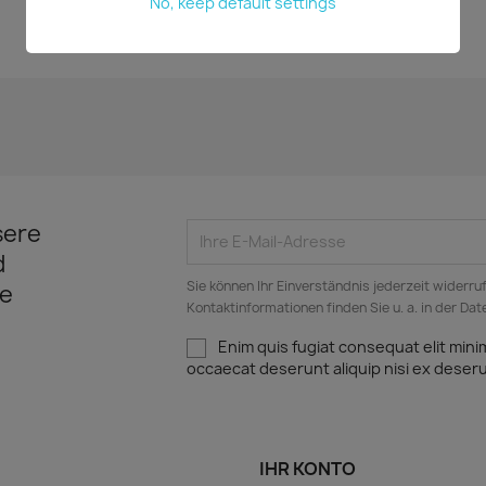
No, keep default settings
Aktuell keine Kunden-Kommentare
sere
d
Sie können Ihr Einverständnis jederzeit widerru
e
Kontaktinformationen finden Sie u. a. in der Da
Enim quis fugiat consequat elit mini
occaecat deserunt aliquip nisi ex deser
IHR KONTO