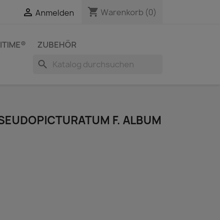
shopping_cart


Warenkorb
(0)
Anmelden
ITIME®
ZUBEHÖR
search
SEUDOPICTURATUM F. ALBUM