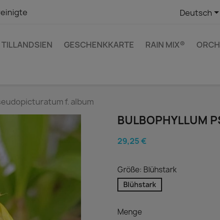
einigte
Deutsch
TILLANDSIEN
GESCHENKKARTE
RAIN MIX®
ORCH
eudopicturatum f. album
BULBOPHYLLUM P
29,25 €
Größe: Blühstark
Blühstark
Menge