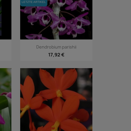
LETZTE ARTIKEL
LETZTE ARTIKEL
Vorschau

Dendrobium parishii
17,92 €