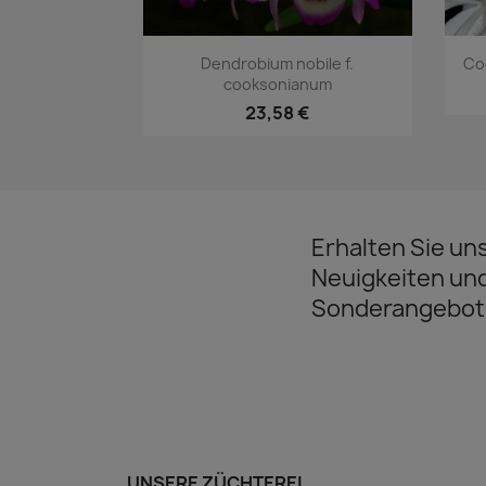
Vorschau

Dendrobium nobile f.
Coe
cooksonianum
23,58 €
Erhalten Sie un
Neuigkeiten un
Sonderangebot
UNSERE ZÜCHTEREI