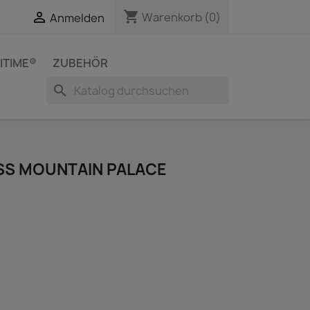
shopping_cart


Warenkorb
(0)
Anmelden
ITIME®
ZUBEHÖR
search
SS MOUNTAIN PALACE