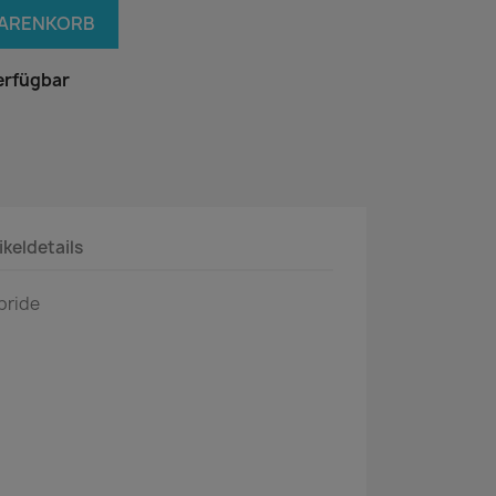
WARENKORB
erfügbar
ikeldetails
bride