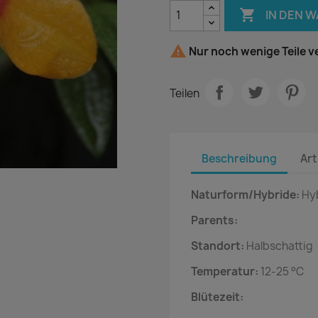

IN DEN 

Nur noch wenige Teile v
Teilen
Beschreibung
Art
Naturform/Hybride:
Hy
Parents:
Standort:
Halbschattig
Temperatur:
12-25 °C
Blütezeit: