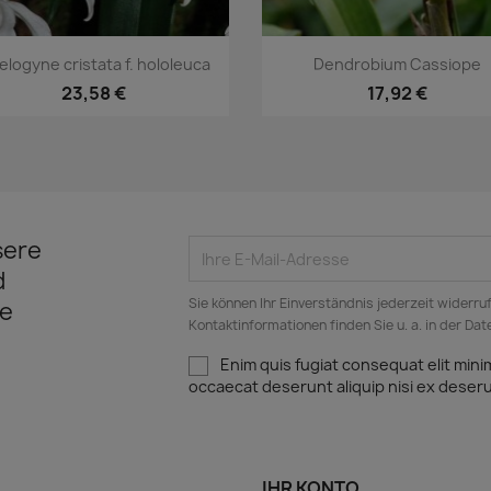
Vorschau
Vorschau


logyne cristata f. hololeuca
Dendrobium Cassiope
23,58 €
17,92 €
sere
d
Sie können Ihr Einverständnis jederzeit widerru
e
Kontaktinformationen finden Sie u. a. in der Da
Enim quis fugiat consequat elit mini
occaecat deserunt aliquip nisi ex deser
IHR KONTO