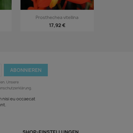
Vorschau

Prosthechea vitellina
17,92 €
fen. Unsere
tenschutzerklärung.
m nisi eu occaecat
unt.
SHOP-EINSTELLUNGEN