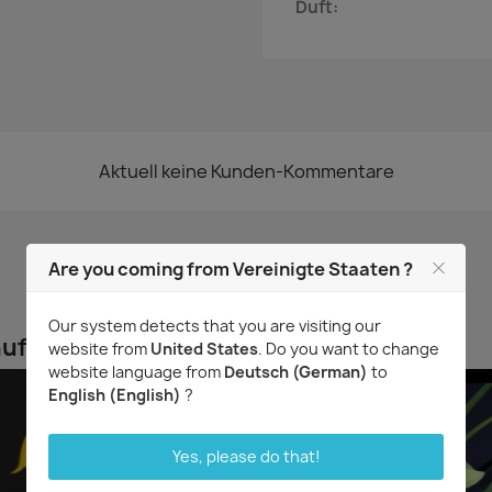
Duft:
Aktuell keine Kunden-Kommentare
Are you coming from Vereinigte Staaten ?
Our system detects that you are visiting our
uft haben, kauften auch ...
website from
United States
. Do you want to change
website language from
Deutsch (German)
to
English (English)
?
Yes, please do that!