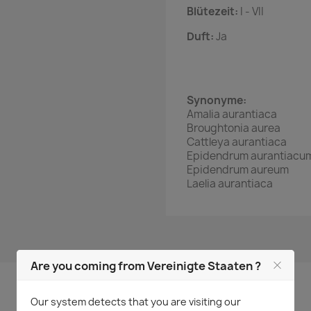
Blütezeit:
I - VII
Duft:
Ja
Synonyme:
Amalia aurantiaca
Broughtonia aurea
Cattleya aurantiaca
Epidendrum aurantiacu
Epidendrum aureum
Laelia aurantiaca
Are you coming from Vereinigte Staaten ?
Aktuell keine Kunden-Kommentare
Our system detects that you are visiting our