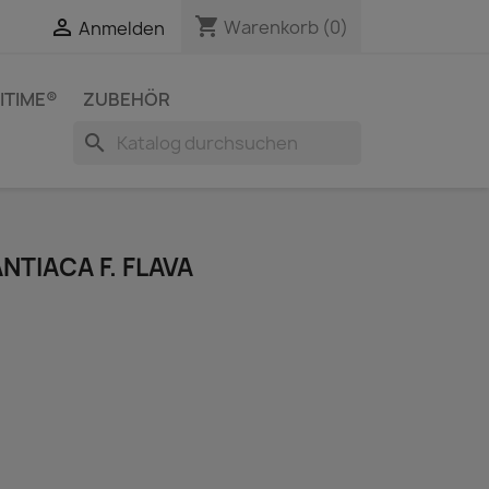
shopping_cart


Warenkorb
(0)
Anmelden
ITIME®
ZUBEHÖR
search
TIACA F. FLAVA