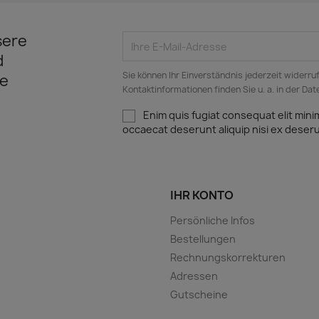
sere
d
Sie können Ihr Einverständnis jederzeit widerru
e
Kontaktinformationen finden Sie u. a. in der Da
Enim quis fugiat consequat elit mini
occaecat deserunt aliquip nisi ex deser
IHR KONTO
Persönliche Infos
Bestellungen
Rechnungskorrekturen
Adressen
Gutscheine