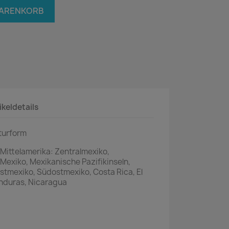
WARENKORB
ikeldetails
turform
 Mittelamerika: Zentralmexiko,
Mexiko, Mexikanische Pazifikinseln,
mexiko, Südostmexiko, Costa Rica, El
nduras, Nicaragua