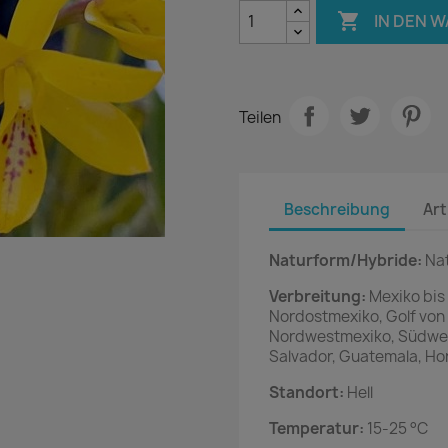

IN DEN 
Teilen
Beschreibung
Art
Naturform/Hybride:
Na
Verbreitung:
Mexiko bis
Nordostmexiko, Golf von 
Nordwestmexiko, Südwest
Salvador, Guatemala, Ho
Standort:
Hell
Temperatur:
15-25 °C