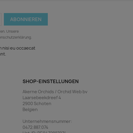
fen. Unsere
tenschutzerklärung.
m nisi eu occaecat
unt.
SHOP-EINSTELLUNGEN
Akerne Orchids / Orchid Web bv
Laarsebeekdreef 4
2900 Schoten
Belgien
Unternehmensnummer:
0472.887.074