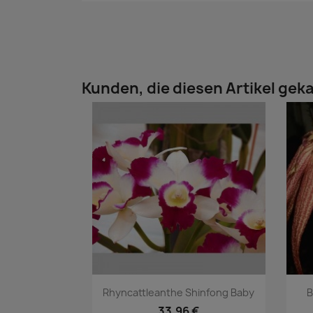
Kunden, die diesen Artikel geka
Vorschau

Rhyncattleanthe Shinfong Baby
B
33,96 €