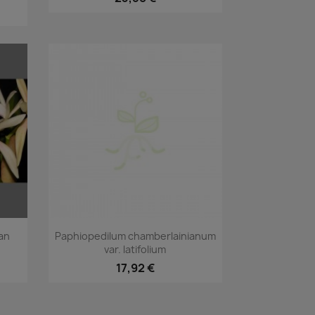
Vorschau

ian
Paphiopedilum chamberlainianum
var. latifolium
17,92 €