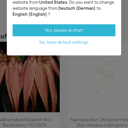
website from
United States
. Do you want to change
website language from
Deutsch (German)
to
English (English)
?
Yes, please do that!
uft haben, kauften auch ...
No, keep default settings
Vorschau
Vorschau


ulbophyllum Elizabeth Ann
Paphiopedilum [Wössner Hel
'Buckleberry' FCC/AOS
(San-Actaeus x Sorcerer's.