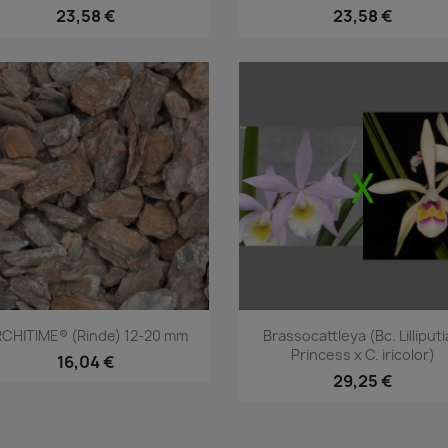
23,58 €
23,58 €
Vorschau
Vorschau


CHITIME® (Rinde) 12-20 mm
Brassocattleya (Bc. Lilliput
Princess x C. iricolor)
16,04 €
29,25 €