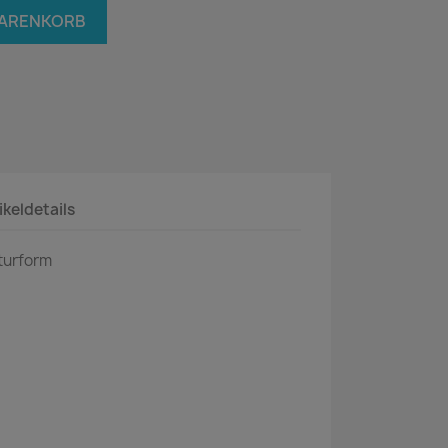
WARENKORB
ikeldetails
turform