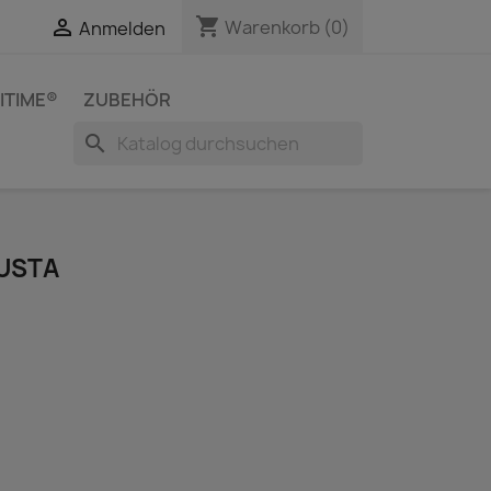
shopping_cart


Warenkorb
(0)
Anmelden
ITIME®
ZUBEHÖR
search
USTA