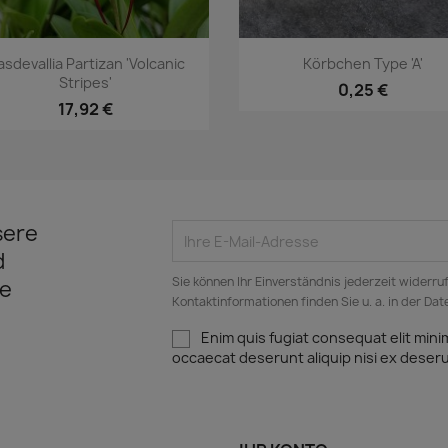
Vorschau
Vorschau


sdevallia Partizan 'Volcanic
Körbchen Type 'A'
Stripes'
0,25 €
17,92 €
sere
d
Sie können Ihr Einverständnis jederzeit widerru
e
Kontaktinformationen finden Sie u. a. in der Da
Enim quis fugiat consequat elit mini
occaecat deserunt aliquip nisi ex deser