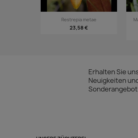
Vorschau

Restrepia metae
Ma
23,58 €
Erhalten Sie un
Neuigkeiten un
Sonderangebot