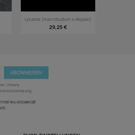
Vorschau

Lycaste (macrobulbon x deppei)
29,25 €
fen. Unsere
tenschutzerklärung.
m nisi eu occaecat
unt.