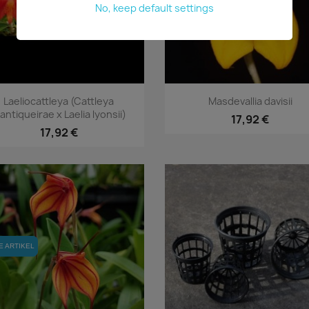
No, keep default settings
Vorschau
Vorschau


Laeliocattleya (Cattleya
Masdevallia davisii
antiqueirae x Laelia lyonsii)
17,92 €
17,92 €
E ARTIKEL
E ARTIKEL