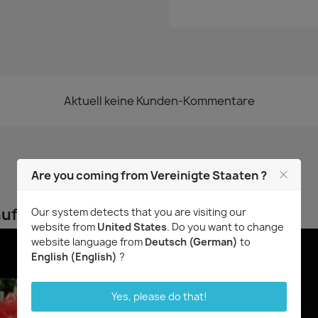
Aktuell keine Kunden-Kommentare
Are you coming from Vereinigte Staaten ?
uft haben, kauften auch ...
Our system detects that you are visiting our
website from
United States
. Do you want to change
website language from
Deutsch (German)
to
English (English)
?
Yes, please do that!