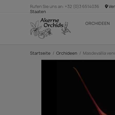
Rufen Sie uns an:
+32 (0)3 6514036
Ver
Staaten
ORCHIDEEN
Startseite
Orchideen
Masdevallia ven