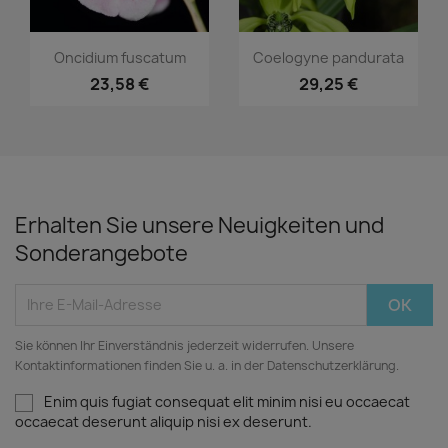
Vorschau
Vorschau


Oncidium fuscatum
Coelogyne pandurata
23,58 €
29,25 €
Erhalten Sie unsere Neuigkeiten und
Sonderangebote
Sie können Ihr Einverständnis jederzeit widerrufen. Unsere
Kontaktinformationen finden Sie u. a. in der Datenschutzerklärung.
Enim quis fugiat consequat elit minim nisi eu occaecat
occaecat deserunt aliquip nisi ex deserunt.