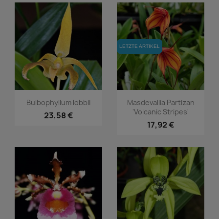
LETZTE ARTIKEL
LETZTE ARTIKEL
Vorschau
Vorschau


Bulbophyllum lobbii
Masdevallia Partizan
'Volcanic Stripes'
23,58 €
17,92 €