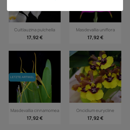
Vorschau
Vorschau


Cuitlauzina pulchella
Masdevallia uniflora
17,92 €
17,92 €
LETZTE ARTIKEL
LETZTE ARTIKEL
Vorschau
Vorschau


Masdevallia cinnamomea
Oncidium eurycline
17,92 €
17,92 €