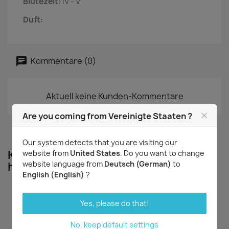
Blütezeit:
IV - V
Duft:
Kommentare (0)
Aktuell keine Kunden-Kommentare
Are you coming from Vereinigte Staaten ?
Our system detects that you are visiting our
Kunden, die diesen Artikel gekauft
website from
United States
. Do you want to change
website language from
Deutsch (German)
to
haben, kauften auch ...
English (English)
?
Yes, please do that!
No, keep default settings