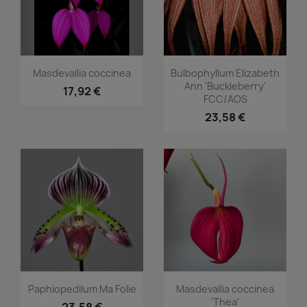
Vorschau
Vorschau


Masdevallia coccinea
Bulbophyllum Elizabeth
Ann 'Buckleberry'
17,92 €
FCC/AOS
23,58 €
Vorschau
Vorschau


Paphiopedilum Ma Folie
Masdevallia coccinea
'Thea'