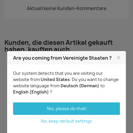
Aktuell keine Kunden-Kommentare
Kunden, die diesen Artikel gekauft
haben, kauften auch ...
Are you coming from Vereinigte Staaten ?
Our system detects that you are visiting our
website from
United States
. Do you want to change
website language from
Deutsch (German)
to
English (English)
?
Yes, please do that!
Vorschau
Vorschau


Cattleya Andean Moon
Paphiopedilum
No, keep default settings
chamberlainianum var.
23,58 €
latifolium