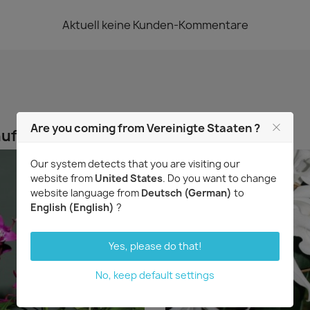
Aktuell keine Kunden-Kommentare
Are you coming from Vereinigte Staaten ?
uft haben, kauften auch ...
Our system detects that you are visiting our
website from
United States
. Do you want to change
website language from
Deutsch (German)
to
English (English)
?
Yes, please do that!
No, keep default settings