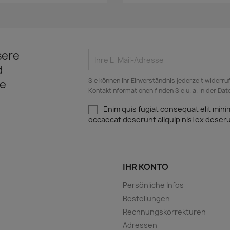
sere
d
Sie können Ihr Einverständnis jederzeit widerru
e
Kontaktinformationen finden Sie u. a. in der Da
Enim quis fugiat consequat elit mini
occaecat deserunt aliquip nisi ex deser
IHR KONTO
Persönliche Infos
Bestellungen
Rechnungskorrekturen
Adressen