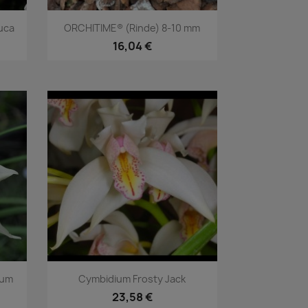
Vorschau

euca
ORCHITIME® (Rinde) 8-10 mm
16,04 €
Vorschau

num
Cymbidium Frosty Jack
23,58 €