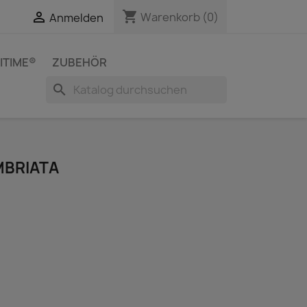
shopping_cart


Warenkorb
(0)
Anmelden
ITIME®
ZUBEHÖR
search
MBRIATA