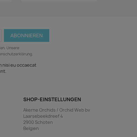
fen. Unsere
tenschutzerklärung.
m nisi eu occaecat
unt.
SHOP-EINSTELLUNGEN
Akerne Orchids / Orchid Web bv
Laarsebeekdreef 4
2900 Schoten
Belgien