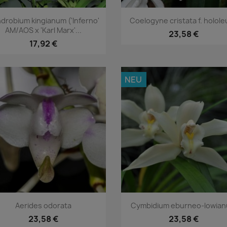
Vorschau
Vorschau


drobium kingianum ('Inferno'
Coelogyne cristata f. holol
AM/AOS x 'Karl Marx'...
23,58 €
17,92 €
NEU
Vorschau
Vorschau


Aerides odorata
Cymbidium eburneo-lowia
23,58 €
23,58 €