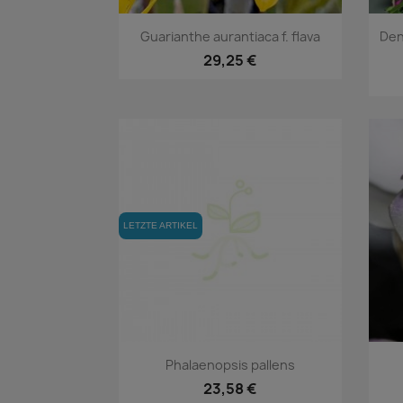
Vorschau

Guarianthe aurantiaca f. flava
Den
29,25 €
LETZTE ARTIKEL
Vorschau

Phalaenopsis pallens
23,58 €