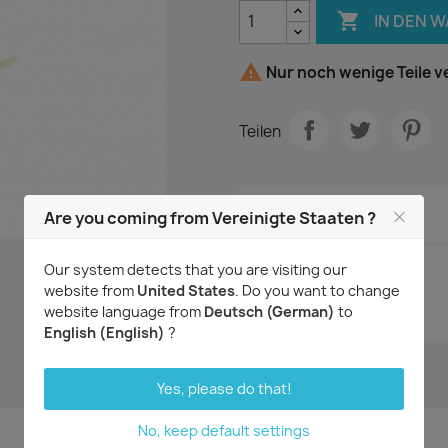

IN DEN 

Nur noch wenige Teile v
Teilen
Are you coming from Vereinigte Staaten ?
Artikeldetails
Our system detects that you are visiting our
Artikel-Nr.
2328g
website from
United States
. Do you want to change
Zustand
Neu
website language from
Deutsch (German)
to
English (English)
?
Yes, please do that!
No, keep default settings
Aktuell keine Kunden-Kommentare