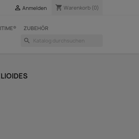
shopping_cart


Warenkorb
(0)
Anmelden
ITIME®
ZUBEHÖR
search
LIOIDES