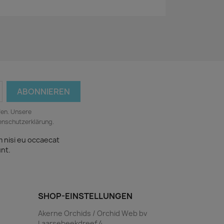
fen. Unsere
tenschutzerklärung.
m nisi eu occaecat
unt.
SHOP-EINSTELLUNGEN
Akerne Orchids / Orchid Web bv
Laarsebeekdreef 4