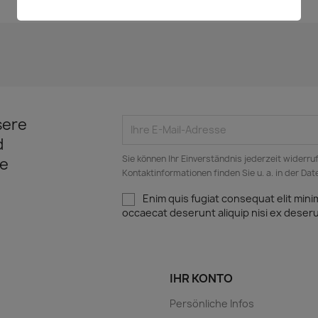
sere
d
Sie können Ihr Einverständnis jederzeit widerru
e
Kontaktinformationen finden Sie u. a. in der Da
Enim quis fugiat consequat elit mini
occaecat deserunt aliquip nisi ex deser
IHR KONTO
Persönliche Infos