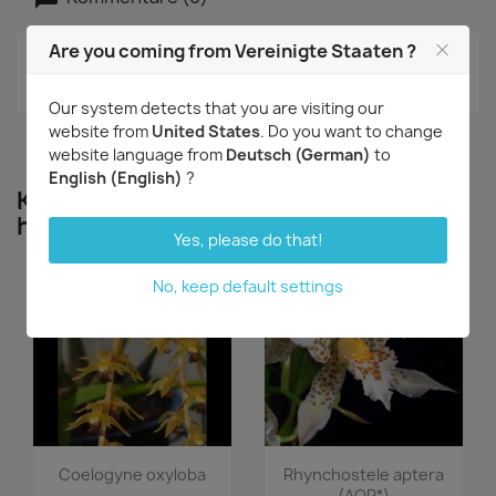
Are you coming from Vereinigte Staaten ?
Aktuell keine Kunden-Kommentare
Our system detects that you are visiting our
website from
United States
. Do you want to change
website language from
Deutsch (German)
to
English (English)
?
Kunden, die diesen Artikel gekauft
haben, kauften auch ...
Yes, please do that!
No, keep default settings
Vorschau
Vorschau


Coelogyne oxyloba
Rhynchostele aptera
(AOP*)