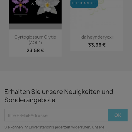
LETZTE ARTIKEL
Vorschau
Vorschau


Cyrtoglossum Clytie
Ida heynderycxii
(AOP*)
33,96 €
23,58 €
Erhalten Sie unsere Neuigkeiten und
Sonderangebote
Sie können Ihr Einverständnis jederzeit widerrufen. Unsere