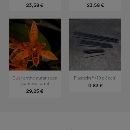
23,58 €
23,58 €
Aperçu rapide
Aperçu rapide


Guarianthe aurantiaca
Plasticks® (10 pièces)
(spotted form)
0,83 €
29,25 €