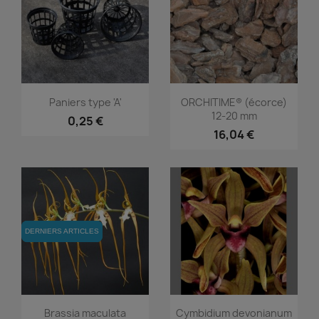
Aperçu rapide
Aperçu rapide


Paniers type 'A'
ORCHITIME® (écorce)
12-20 mm
0,25 €
16,04 €
DERNIERS ARTICLES
DERNIERS ARTICLES
Aperçu rapide
Aperçu rapide


Brassia maculata
Cymbidium devonianum