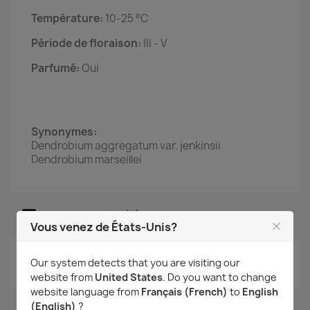
Température:
10-25 °C
Période de floraison:
III - V
Parfumé:
Oui
Synonymes:
Dendrobium aggregatum var. jenkinsii
Dendrobium marseillei
Commentaires (0)
Vous venez de États-Unis?
Aucun avis n'a été publié pour le moment.
Our system detects that you are visiting our
website from
United States
. Do you want to change
website language from
Français (French)
to
English
(English)
?