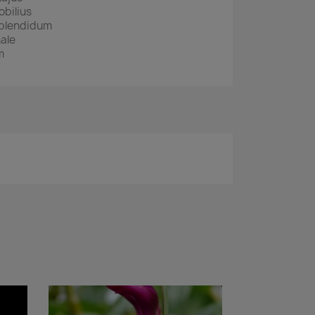
obilius
splendidum
ale
m