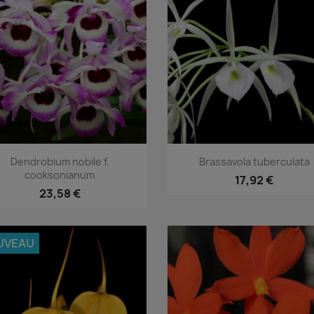
Aperçu rapide
Aperçu rapide


Dendrobium nobile f.
Brassavola tuberculata
cooksonianum
17,92 €
23,58 €
UVEAU