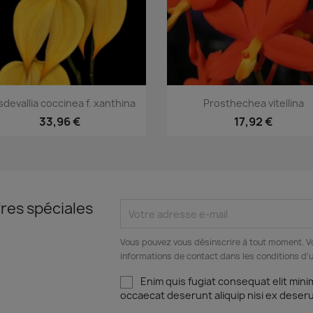
Aperçu rapide
Aperçu rapide


devallia coccinea f. xanthina
Prosthechea vitellina
33,96 €
17,92 €
res spéciales
Vous pouvez vous désinscrire à tout moment. V
informations de contact dans les conditions d'ut
Enim quis fugiat consequat elit mini
occaecat deserunt aliquip nisi ex deser