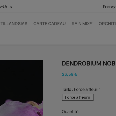
s-Unis
França
TILLANDSIAS
CARTE CADEAU
RAIN MIX®
ORCHIT
DENDROBIUM NOB
23,58 €
Taille : Force à fleurir
Force à fleurir
Quantité