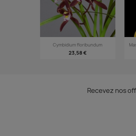
Aperçu rapide

Cymbidium floribundum
Mas
23,58 €
Recevez nos off