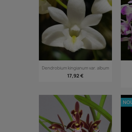
Aperçu rapide

Dendrobium kingianum var. album
17,92 €
NO