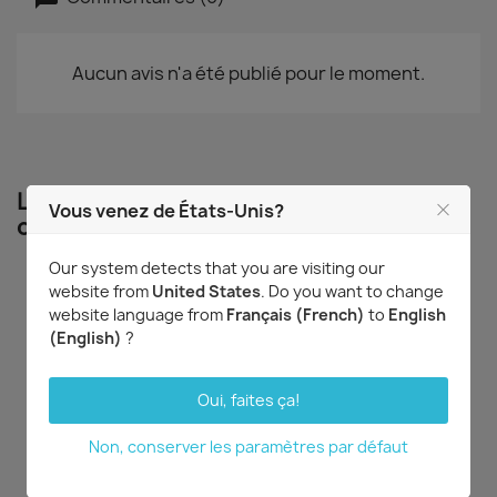
Aucun avis n'a été publié pour le moment.
Les clients qui ont acheté ce produit
Vous venez de États-Unis?
ont également acheté...
Our system detects that you are visiting our
website from
United States
. Do you want to change
website language from
Français (French)
to
English
(English)
?
DERNIERS ARTICLES
DERNIERS ARTICLES
Oui, faites ça!
Non, conserver les paramètres par défaut
Aperçu rapide
Aperçu rapide


Cattlianthe Shinfong
Rhyncholaeliocattleya
Red Mudan
Chunfong Queen