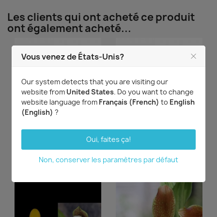
Les clients qui ont acheté ce produit
ont également acheté...
Vous venez de États-Unis?
Our system detects that you are visiting our
website from
United States
. Do you want to change
website language from
Français (French)
to
English
(English)
?
Aperçu rapide
Aperçu rapide


Lycaste (Kenneth x Wyld
Lycaste (Wyld Unicorn x
Oui, faites ça!
Court)
Rouge Bright)
23,58 €
23,58 €
Non, conserver les paramètres par défaut