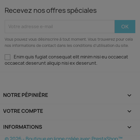
Recevez nos offres spéciales
Vous pouvez vous désinscrire à tout moment. Vous trouverez pour cela
nos informations de contact dans les conditions d'utilisation du site.
Enim quis fugiat consequat elit minim nisi eu occaecat
occaecat deserunt aliquip nisi ex deserunt.
NOTRE PÉPINIÈRE

VOTRE COMPTE

INFORMATIONS
keyboard_arrow_down
© 2026 - Boutique en ligne créée avec PrestaShop™