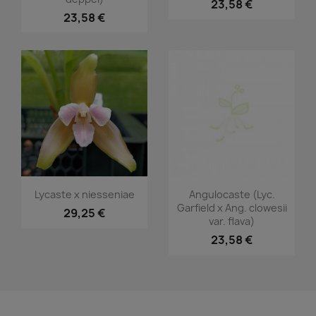
23,58 €
23,58 €
Aperçu rapide
Aperçu rapide


Lycaste x niesseniae
Angulocaste (Lyc.
Garfield x Ang. clowesii
29,25 €
var. flava)
23,58 €