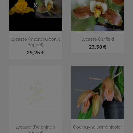
Aperçu rapide
Aperçu rapide


Lycaste (macrobulbon x
Lycaste Garfield
deppei)
23,58 €
29,25 €
Aperçu rapide
Aperçu rapide


Lycaste (Delphine x
Coelogyne salmonicolor
deppei)