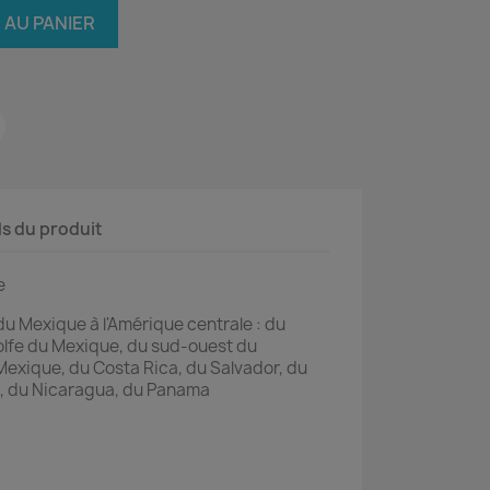
 AU PANIER
ls du produit
e
du Mexique à l'Amérique centrale : du
olfe du Mexique, du sud-ouest du
exique, du Costa Rica, du Salvador, du
, du Nicaragua, du Panama