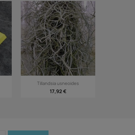
Aperçu rapide

Tillandsia usneoides
2
17,92 €