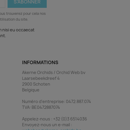
ous trouverez pour cela nos
ilisation du site.
m nisi eu occaecat
unt.
INFORMATIONS
Akerne Orchids / Orchid Web bv
Laarsebeekdreef 4
2900 Schoten
Belgique
Numéro d'entreprise: 0472.887.074
TVA: BE0472887074
Appelez-nous :
+32 (0)3 6514036
Envoyez-nous un e-mail :