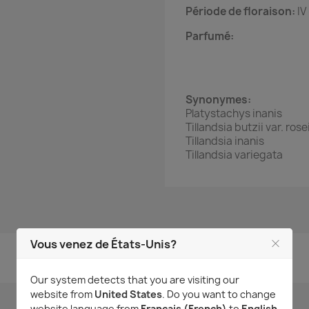
Période de floraison:
IV 
Parfumé:
Synonymes:
Platystachys inanis
Tillandsia butzii var. rose
Tillandsia inanis
Tillandsia variegata
Vous venez de États-Unis?
Aucun avis n'a été publié pour le moment.
Our system detects that you are visiting our
website from
United States
. Do you want to change
website language from
Français (French)
to
English