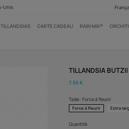
s-Unis
França
TILLANDSIAS
CARTE CADEAU
RAIN MIX®
ORCHIT
TILLANDSIA BUTZII
7,55 €
Taille : Force à fleurir
Force à fleurir
Extra lar
Quantité