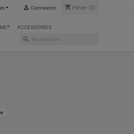
shopping_cart


Panier
(0)
is
Connexion
IME®
ACCESSOIRES
search
ge