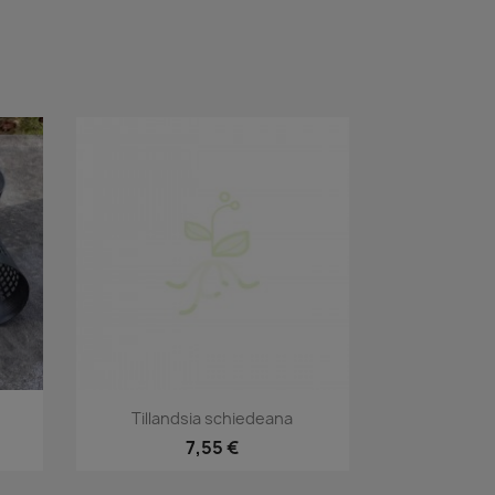
Aperçu rapide

Tillandsia schiedeana
7,55 €