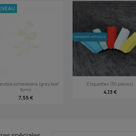
UVEAU
DERNIERS ARTICLES
DERNIERS ARTICLES
Aperçu rapide
Aperçu rapide


landsia schiedeana (grey leaf
Etiquettes (50 pièces)
form)
+
4,13 €
7,55 €
res spéciales