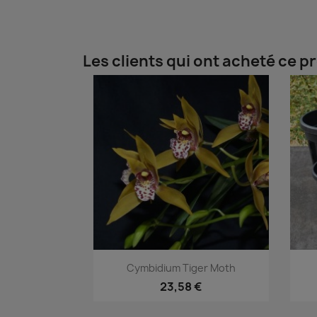
Les clients qui ont acheté ce p
Aperçu rapide

Cymbidium Tiger Moth
23,58 €