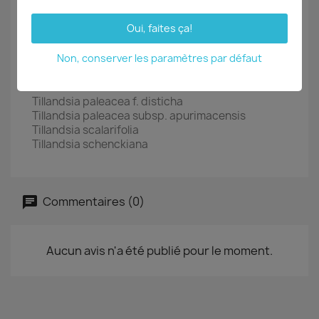
Oui, faites ça!
Synonymes:
Tillandsia chilensis
Tillandsia favillosa
Non, conserver les paramètres par défaut
Tillandsia fusca
Tillandsia lanata
Tillandsia paleacea f. disticha
Tillandsia paleacea subsp. apurimacensis
Tillandsia scalarifolia
Tillandsia schenckiana
Commentaires (0)
Aucun avis n'a été publié pour le moment.