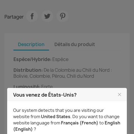
Partager
Description
Détails du produit
Espèce/Hybride:
Espèce
Distribution:
De la Colombie au Chili du Nord :
Bolivie, Colombie, Pérou, Chili du Nord
Luminosité:
Forte
Vous venez de États-Unis?
Température:
10-25 °C
Période de floraison:
Our system detects that you are visiting our
website from
United States
. Do you want to change
Parfumé:
website language from
Français (French)
to
English
(English)
?