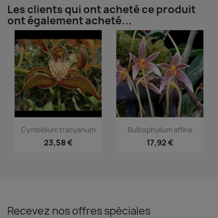
Les clients qui ont acheté ce produit
ont également acheté...
Aperçu rapide
Aperçu rapide


Cymbidium tracyanum
Bulbophyllum affine
23,58 €
17,92 €
Recevez nos offres spéciales