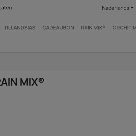

taten
Nederlands
TILLANDSIAS
CADEAUBON
RAIN MIX®
ORCHITI
AIN MIX®