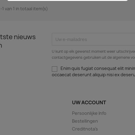
-1 van 1 in totaal item(s)
tste nieuws
n
U kunt op elk gewenst moment weer uitschrijven
contactgegevens gebruiken uit de algemene v
Enim quis fugiat consequat elit mini
occaecat deserunt aliquip nisi ex deser
UW ACCOUNT
Persoonlijke Info
Bestellingen
Creditnota's