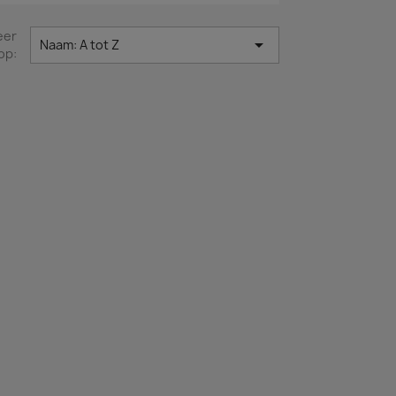
eer

Naam: A tot Z
op: