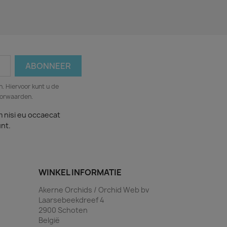
. Hiervoor kunt u de
oorwaarden.
m nisi eu occaecat
unt.
WINKEL INFORMATIE
Akerne Orchids / Orchid Web bv
Laarsebeekdreef 4
2900 Schoten
België