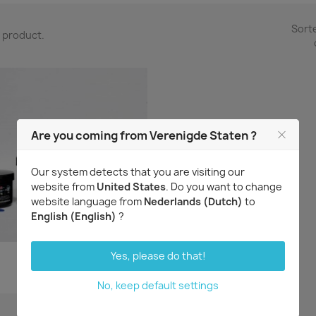
Sort
1 product.
Are you coming from Verenigde Staten ?
Our system detects that you are visiting our
website from
United States
. Do you want to change
website language from
Nederlands (Dutch)
to
English (English)
?
Snel bekijken
Yes, please do that!

RAIN MIX®
€ 11,32
No, keep default settings