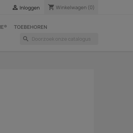
shopping_cart

Winkelwagen
(0)
Inloggen
ME®
TOEBEHOREN
search