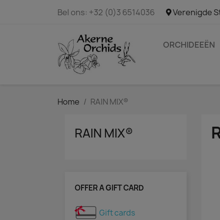
Bel ons:
+32 (0)3 6514036
Verenigde S
ORCHIDEEËN
Home
RAIN MIX®
R
RAIN MIX®
OFFER A GIFT CARD
Gift cards