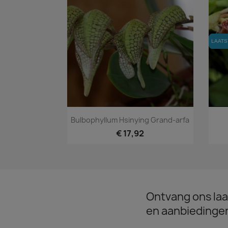
LAATS
LAATS
Snel bekijken

Bulbophyllum Hsinying Grand-arfa
€ 17,92
Ontvang ons laa
en aanbiedinge