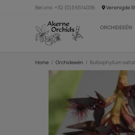
Bel ons:
+32 (0)3 6514036
Verenigde S
ORCHIDEEËN
Home
Orchideeën
Bulbophyllum salta