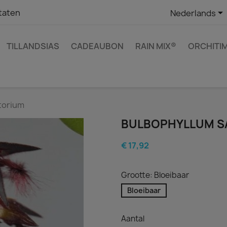

taten
Nederlands
TILLANDSIAS
CADEAUBON
RAIN MIX®
ORCHITI
torium
BULBOPHYLLUM S
€ 17,92
Grootte: Bloeibaar
Bloeibaar
Aantal