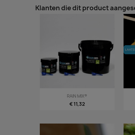
Klanten die dit product aanges
LAATS
LAATS
Snel bekijken

RAIN MIX®
€ 11,32