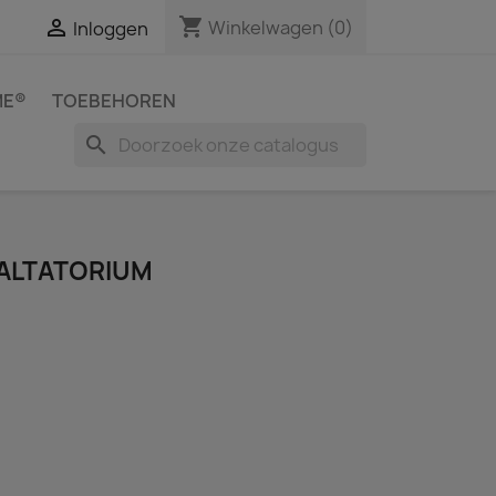
shopping_cart

Winkelwagen
(0)
Inloggen
ME®
TOEBEHOREN
search
ALTATORIUM