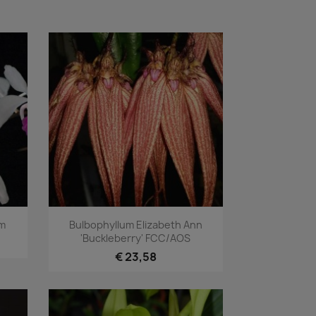
Snel bekijken

um
Bulbophyllum Elizabeth Ann
'Buckleberry' FCC/AOS
€ 23,58