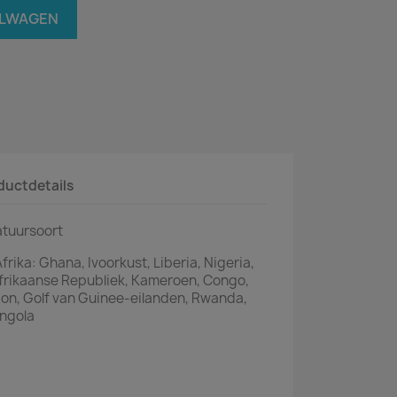
ELWAGEN
ductdetails
tuursoort
frika: Ghana, Ivoorkust, Liberia, Nigeria,
Afrikaanse Republiek, Kameroen, Congo,
on, Golf van Guinee-eilanden, Rwanda,
Angola