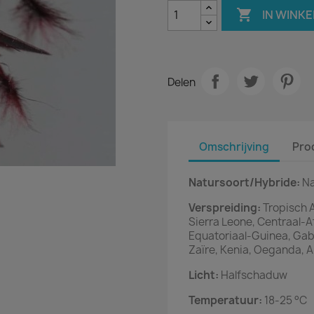

IN WINK
Delen
Omschrijving
Pro
Natursoort/Hybride:
Na
Verspreiding:
Tropisch A
Sierra Leone, Centraal-
Equatoriaal-Guinea, Gab
Zaïre, Kenia, Oeganda, 
Licht:
Halfschaduw
Temperatuur:
18-25 °C