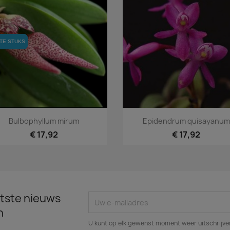
TE STUKS
TE STUKS
Snel bekijken
Snel bekijken


Bulbophyllum mirum
Epidendrum quisayanum
€ 17,92
€ 17,92
tste nieuws
n
U kunt op elk gewenst moment weer uitschrijven