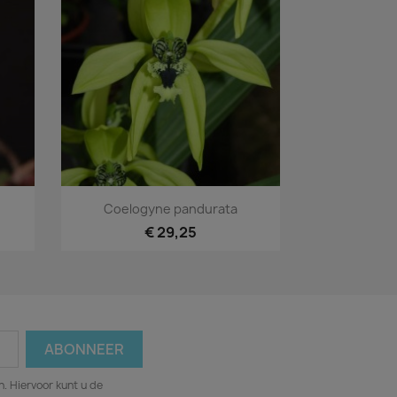
Snel bekijken

Coelogyne pandurata
€ 29,25
. Hiervoor kunt u de