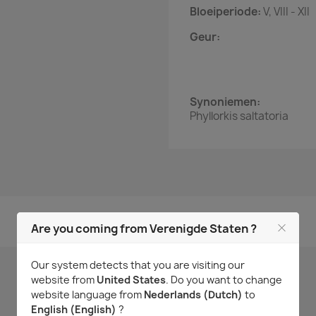
Bloeiperiode:
V, VIII - XII
Geur:
Synoniemen:
Phyllorkis saltatoria
Geen klantenbeoordelingen op het moment.
Are you coming from Verenigde Staten ?
Our system detects that you are visiting our
website from
United States
. Do you want to change
website language from
Nederlands (Dutch)
to
English (English)
?