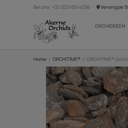
Bel ons:
+32 (0)3 6514036
Verenigde S
ORCHIDEEËN
Home
ORCHITIME®
ORCHITIME® (scho