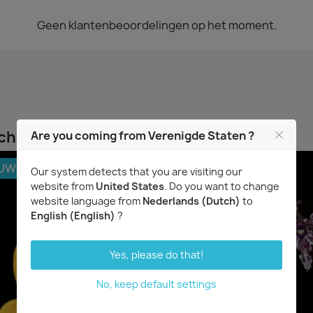
Geen klantenbeoordelingen op het moment.
chaft hebben kochten ook...
Are you coming from Verenigde Staten ?
EUW
Our system detects that you are visiting our
website from
United States
. Do you want to change
website language from
Nederlands (Dutch)
to
English (English)
?
Yes, please do that!
No, keep default settings