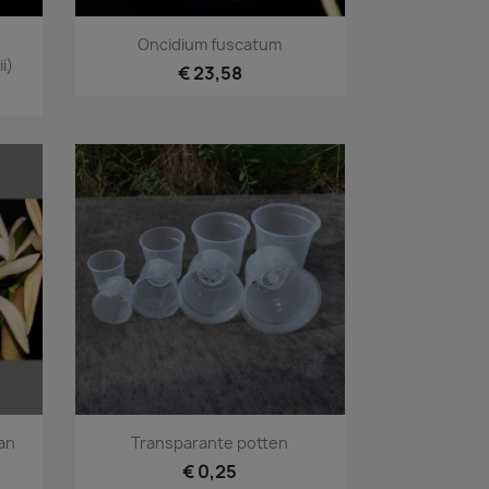
Snel bekijken

Oncidium fuscatum
i)
€ 23,58
Snel bekijken

ian
Transparante potten
€ 0,25