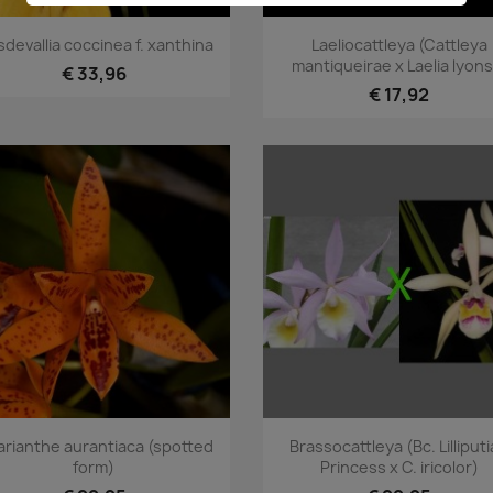
Snel bekijken
Snel bekijken


devallia coccinea f. xanthina
Laeliocattleya (Cattleya
mantiqueirae x Laelia lyonsi
€ 33,96
€ 17,92
Snel bekijken
Snel bekijken


rianthe aurantiaca (spotted
Brassocattleya (Bc. Lilliput
form)
Princess x C. iricolor)