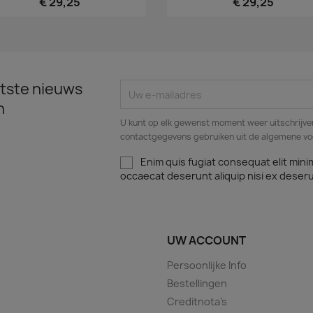
€ 29,25
€ 29,25
tste nieuws
n
U kunt op elk gewenst moment weer uitschrijven
contactgegevens gebruiken uit de algemene v
Enim quis fugiat consequat elit mini
occaecat deserunt aliquip nisi ex deser
UW ACCOUNT
Persoonlijke Info
Bestellingen
Creditnota's