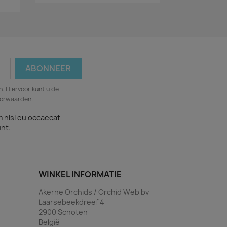
. Hiervoor kunt u de
oorwaarden.
m nisi eu occaecat
unt.
WINKEL INFORMATIE
Akerne Orchids / Orchid Web bv
Laarsebeekdreef 4
2900 Schoten
België