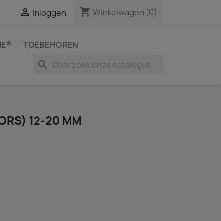
shopping_cart

Winkelwagen
(0)
Inloggen
ME®
TOEBEHOREN
search
ORS) 12-20 MM