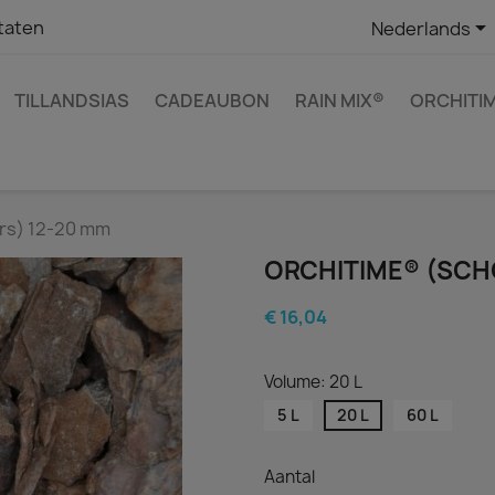

taten
Nederlands
TILLANDSIAS
CADEAUBON
RAIN MIX®
ORCHITI
rs) 12-20 mm
ORCHITIME® (SCH
€ 16,04
Volume: 20 L
5 L
20 L
60 L
Aantal