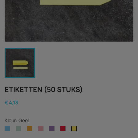
ETIKETTEN (50 STUKS)
€ 4,13
Kleur: Geel
Blauw
Groen
Oranje
Roze
Paars
Rood
Geel