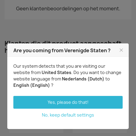
Geen klantenbeoordelingen op het moment.
Klanten die dit product aangeschaft
hebben kochten ook...
Are you coming from Verenigde Staten ?
Our system detects that you are visiting our
website from
United States
. Do you want to change
website language from
Nederlands (Dutch)
to
English (English)
?
Yes, please do that!
No, keep default settings
Snel bekijken
Snel bekijken


Bulbophyllum affine
Cattleya Andean Moon
€ 17,92
€ 23,58