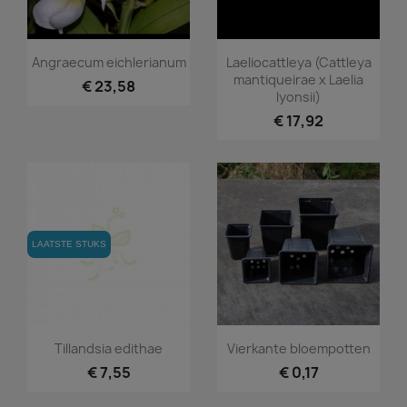
Snel bekijken
Snel bekijken


Angraecum eichlerianum
Laeliocattleya (Cattleya
mantiqueirae x Laelia
€ 23,58
lyonsii)
€ 17,92
LAATSTE STUKS
Snel bekijken
Snel bekijken


Tillandsia edithae
Vierkante bloempotten
€ 7,55
€ 0,17