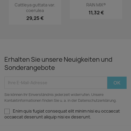
Vorschau
Vorschau


Cattleya guttata var.
RAIN MIX®
coerulea
11,32 €
29,25 €
Erhalten Sie unsere Neuigkeiten und
Sonderangebote
Sie können Ihr Einverständnis jederzeit widerrufen. Unsere
Kontaktinformationen finden Sie u. a. in der Datenschutzerklärung.
Enim quis fugiat consequat elit minim nisi eu occaecat
occaecat deserunt aliquip nisi ex deserunt.