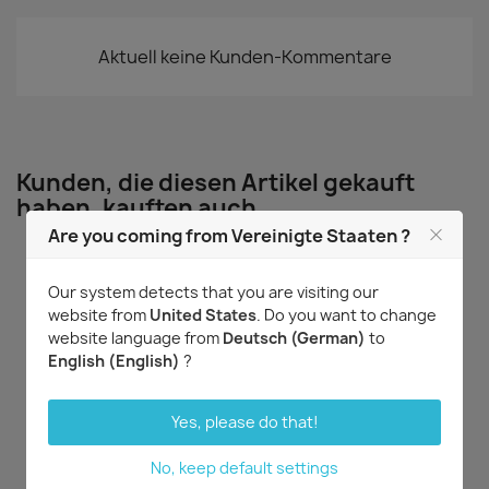
Aktuell keine Kunden-Kommentare
Kunden, die diesen Artikel gekauft
haben, kauften auch ...
Are you coming from Vereinigte Staaten ?
Our system detects that you are visiting our
website from
United States
. Do you want to change
LETZTE ARTIKEL
LETZTE ARTIKEL
website language from
Deutsch (German)
to
English (English)
?
Yes, please do that!
Vorschau
Vorschau


Vanda falcata
Vandoglossum (Vanda
No, keep default settings
'Bayrisch Blau' x
17,92 €