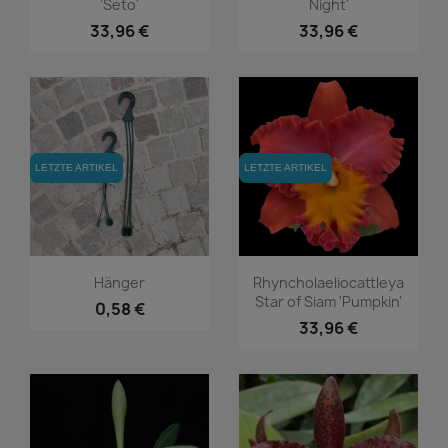
'Seto'
Night'
33,96 €
33,96 €
LETZTE ARTIKEL
LETZTE ARTIKEL
LETZTE ARTIKEL
LETZTE ARTIKEL
Vorschau
Vorschau


Hänger
Rhyncholaeliocattleya
Star of Siam 'Pumpkin'
0,58 €
33,96 €