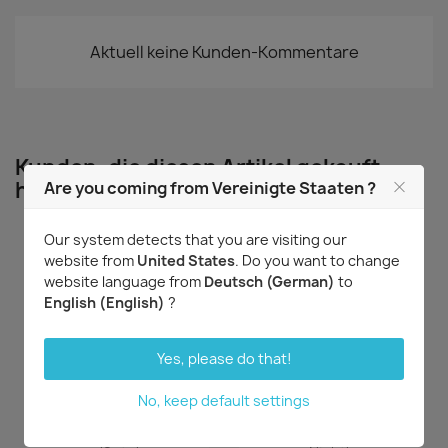
Aktuell keine Kunden-Kommentare
Kunden, die diesen Artikel gekauft
haben, kauften auch ...
Are you coming from Vereinigte Staaten ?
Our system detects that you are visiting our
website from
United States
. Do you want to change
website language from
Deutsch (German)
to
English (English)
?
Yes, please do that!
No, keep default settings
Vorschau
Vorschau


Rhyncholaeliocattleya
Rhyncholaeliocattleya
Triumphal Coronation
Taiwan Yi Mei 'Crazy