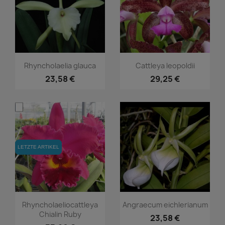
Vorschau
Vorschau


Rhyncholaelia glauca
Cattleya leopoldii
23,58 €
29,25 €
LETZTE ARTIKEL
LETZTE ARTIKEL
Vorschau
Vorschau


Rhyncholaeliocattleya
Angraecum eichlerianum
Chialin Ruby
23,58 €