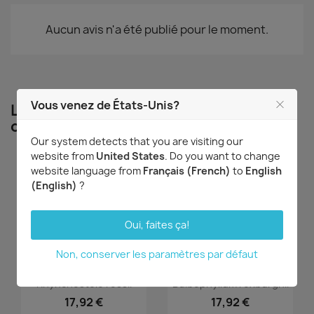
Aucun avis n'a été publié pour le moment.
Vous venez de États-Unis?
Les clients qui ont acheté ce produit
ont également acheté...
Our system detects that you are visiting our
website from
United States
. Do you want to change
website language from
Français (French)
to
English
(English)
?
Oui, faites ça!
Non, conserver les paramètres par défaut
Aperçu rapide
Aperçu rapide


Rhynchostele rossii
Bulbophyllum roxburghii
17,92 €
17,92 €