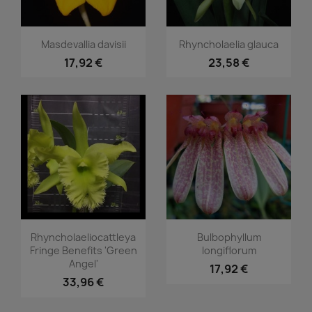
Aperçu rapide
Aperçu rapide


Masdevallia davisii
Rhyncholaelia glauca
17,92 €
23,58 €
Aperçu rapide
Aperçu rapide


Rhyncholaeliocattleya
Bulbophyllum
Fringe Benefits 'Green
longiflorum
Angel'
17,92 €
33,96 €