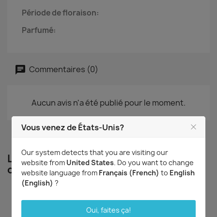
Période de floraison:
Parfumé:
Commentaires (0)
Aucun avis n'a été publié pour le moment.
Vous venez de États-Unis?
Our system detects that you are visiting our
Les clients qui ont acheté ce produit
website from
United States
. Do you want to change
ont également acheté...
website language from
Français (French)
to
English
(English)
?
Oui, faites ça!