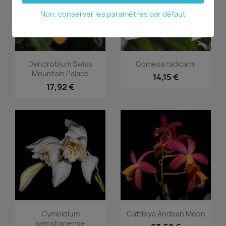
DERNIERS ARTICLES
DERNIERS ARTICLES
Non, conserver les paramètres par défaut
Aperçu rapide
Aperçu rapide


Dendrobium Swiss
Gomesa radicans
Mountain Palace
14,15 €
17,92 €
Aperçu rapide
Aperçu rapide


Cymbidium
Cattleya Andean Moon
wenshanense