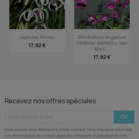
Aperçu rapide
Aperçu rapide


Leptotes bicolor
Dendrobium kingianum
('Inferno' AM/AOS x 'Karl
17,92 €
Marx'...
17,92 €
Recevez nos offres spéciales
Vous pouvez vous désinscrire à tout moment. Vous trouverez pour cela
nos informations de contact dans les conditions d'utilisation du site.