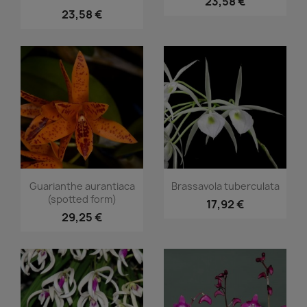
23,58 €
23,58 €
Aperçu rapide
Aperçu rapide


Guarianthe aurantiaca
Brassavola tuberculata
(spotted form)
17,92 €
29,25 €