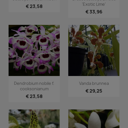
'Exotic Lime'
€ 23,58
€ 33,96
Snel bekijken
Snel bekijken


Dendrobium nobile f.
Vanda brunnea
cooksonianum
€ 29,25
€ 23,58