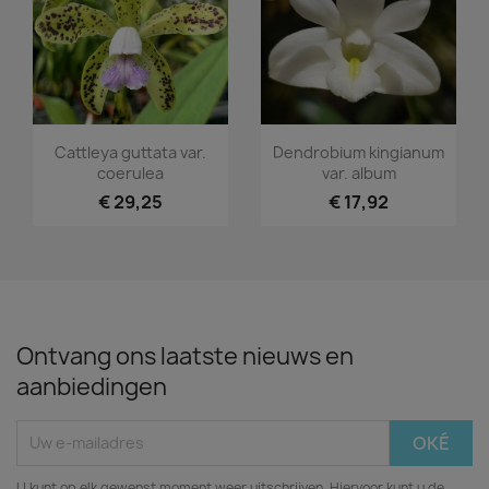
Snel bekijken
Snel bekijken


Cattleya guttata var.
Dendrobium kingianum
coerulea
var. album
€ 29,25
€ 17,92
Ontvang ons laatste nieuws en
aanbiedingen
U kunt op elk gewenst moment weer uitschrijven. Hiervoor kunt u de