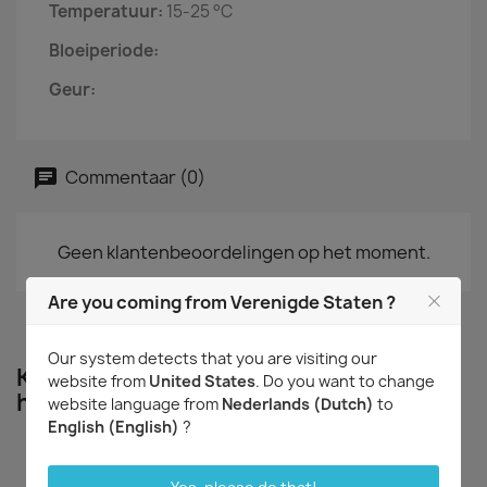
Temperatuur:
15-25 °C
Bloeiperiode:
Geur:
Commentaar (0)
Geen klantenbeoordelingen op het moment.
Are you coming from Verenigde Staten ?
Our system detects that you are visiting our
Klanten die dit product aangeschaft
website from
United States
. Do you want to change
hebben kochten ook...
website language from
Nederlands (Dutch)
to
English (English)
?