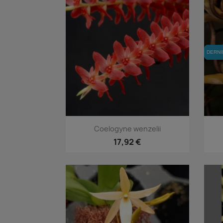
DERNI
DERNI
Aperçu rapide

Coelogyne wenzelii
17,92 €