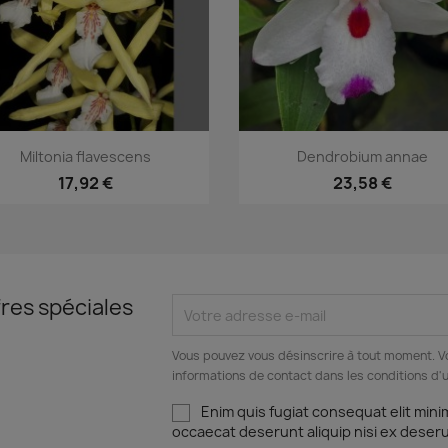
Aperçu rapide
Aperçu rapide


Miltonia flavescens
Dendrobium annae
17,92 €
23,58 €
res spéciales
Vous pouvez vous désinscrire à tout moment. V
informations de contact dans les conditions d'ut
Enim quis fugiat consequat elit mini
occaecat deserunt aliquip nisi ex deser