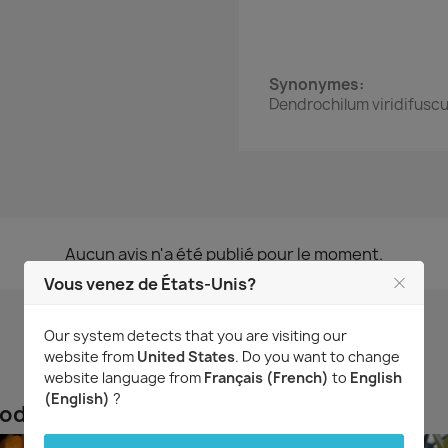
Synonymes:
Dendrochilum viridifusc
Aucun avis n'a été publié pour le moment.
Vous venez de États-Unis?
Our system detects that you are visiting our
website from
United States
. Do you want to change
website language from
Français (French)
to
English
(English)
?
roduit ont également acheté...