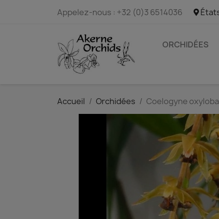
Appelez-nous :
+32 (0)3 6514036
État
ORCHIDÉES
Accueil
Orchidées
Coelogyne oxyloba