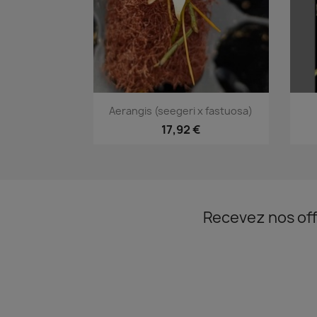
Aperçu rapide

Aerangis (seegeri x fastuosa)
17,92 €
Recevez nos off