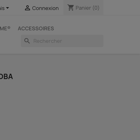
shopping_cart


Panier
(0)
is
Connexion
IME®
ACCESSOIRES
search
OBA