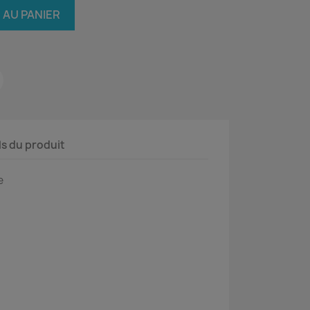
 AU PANIER
ls du produit
e