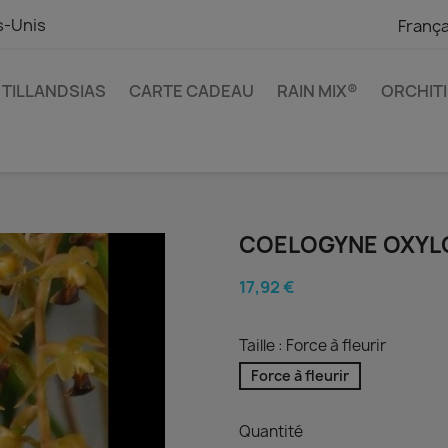
s-Unis
França
TILLANDSIAS
CARTE CADEAU
RAIN MIX®
ORCHIT
COELOGYNE OXYL
17,92 €
Taille : Force à fleurir
Force à fleurir
Quantité