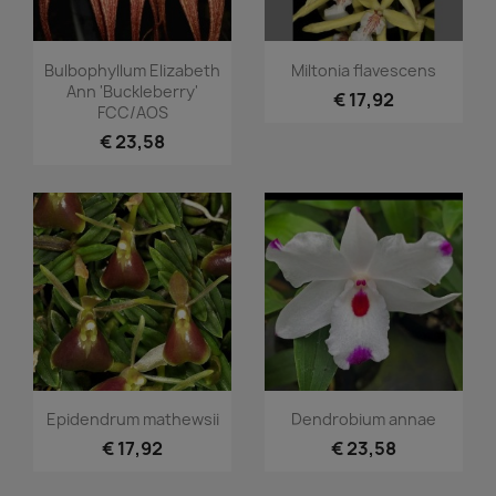
Snel bekijken
Snel bekijken


Bulbophyllum Elizabeth
Miltonia flavescens
Ann 'Buckleberry'
€ 17,92
FCC/AOS
€ 23,58
Snel bekijken
Snel bekijken


Epidendrum mathewsii
Dendrobium annae
€ 17,92
€ 23,58