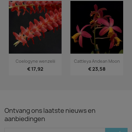
Snel bekijken
Snel bekijken


Coelogyne wenzelii
Cattleya Andean Moon
€ 17,92
€ 23,58
Ontvang ons laatste nieuws en
aanbiedingen