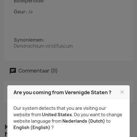
Bloeiperiode:
Geur:
Ja
Synoniemen:
Dendrochilum viridifuscum
Commentaar (0)
Geen klantenbeoordelingen op het moment.
Are you coming from Verenigde Staten ?
Our system detects that you are visiting our
website from
United States
. Do you want to change
website language from
Nederlands (Dutch)
to
Klanten die dit product aangeschaft
English (English)
?
hebben kochten ook...