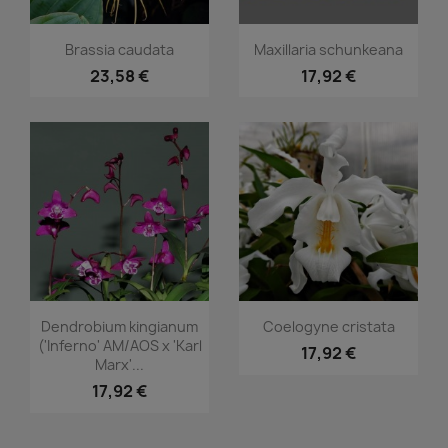
Aperçu rapide
Aperçu rapide


Brassia caudata
Maxillaria schunkeana
23,58 €
17,92 €
Aperçu rapide
Aperçu rapide


Dendrobium kingianum
Coelogyne cristata
('Inferno' AM/AOS x 'Karl
17,92 €
Marx'...
17,92 €