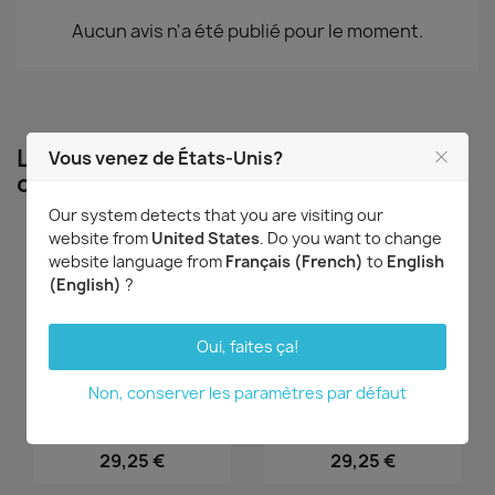
Aucun avis n'a été publié pour le moment.
Les clients qui ont acheté ce produit
Vous venez de États-Unis?
ont également acheté...
Our system detects that you are visiting our
website from
United States
. Do you want to change
website language from
Français (French)
to
English
(English)
?
Oui, faites ça!
Non, conserver les paramètres par défaut
Aperçu rapide
Aperçu rapide


Stanhopea oculata
Stanhopea hernandezii
29,25 €
29,25 €