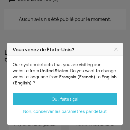
Aucun avis n'a été publié pour le moment.
Vous venez de États-Unis?
Les clients qui ont acheté ce produit
ont également acheté...
Our system detects that you are visiting our
website from
United States
. Do you want to change
website language from
Français (French)
to
English
(English)
?
Oui, faites ça!
Non, conserver les paramètres par défaut
Aperçu rapide
Aperçu rapide


Rhyncholaelia glauca
Miltonia flavescens