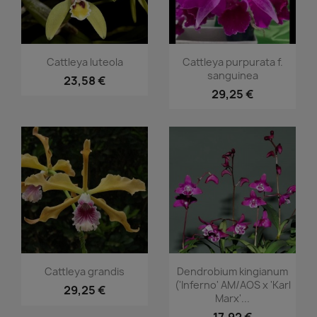
Aperçu rapide
Aperçu rapide


Cattleya luteola
Cattleya purpurata f.
sanguinea
23,58 €
29,25 €
Aperçu rapide
Aperçu rapide


Cattleya grandis
Dendrobium kingianum
('Inferno' AM/AOS x 'Karl
29,25 €
Marx'...