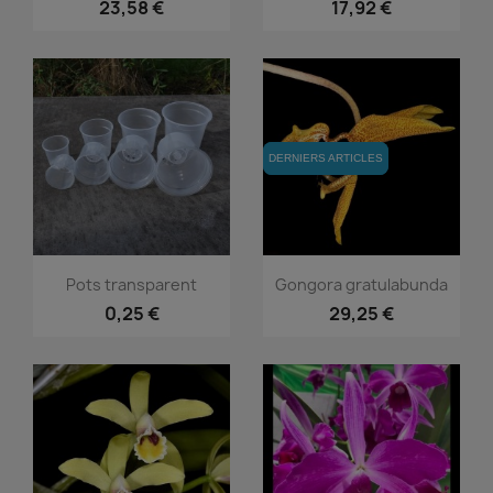
23,58 €
17,92 €
DERNIERS ARTICLES
DERNIERS ARTICLES
Aperçu rapide
Aperçu rapide


Pots transparent
Gongora gratulabunda
0,25 €
29,25 €