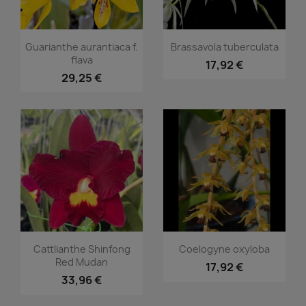
Aperçu rapide
Aperçu rapide


Guarianthe aurantiaca f.
Brassavola tuberculata
flava
17,92 €
29,25 €
Aperçu rapide
Aperçu rapide


Cattlianthe Shinfong
Coelogyne oxyloba
Red Mudan
17,92 €
33,96 €