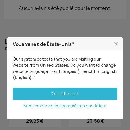
Aucun avis n'a été publié pour le moment.
Les clients qui ont acheté ce produit
Vous venez de États-Unis?
ont également acheté...
Our system detects that you are visiting our
website from
United States
. Do you want to change
website language from
Français (French)
to
English
(English)
?
DERNIERS ARTICLES
DERNIERS ARTICLES
Oui, faites ça!
Non, conserver les paramètres par défaut
Aperçu rapide
Aperçu rapide


Stanhopea oculata
Gongora batemanni
29,25 €
23,58 €