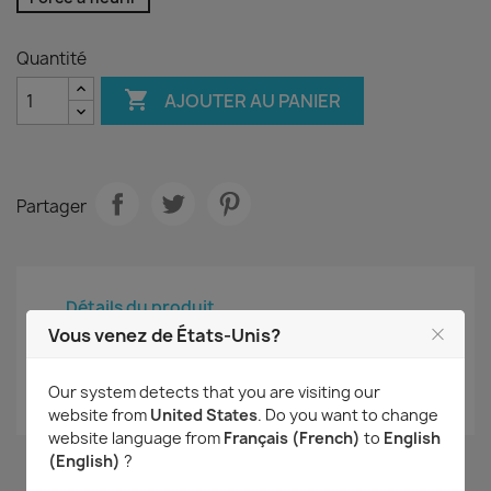
Quantité

AJOUTER AU PANIER
Partager
Détails du produit
Vous venez de États-Unis?
Référence
2217g
Our system detects that you are visiting our
État
Nouveau
website from
United States
. Do you want to change
website language from
Français (French)
to
English
(English)
?
Commentaires (0)