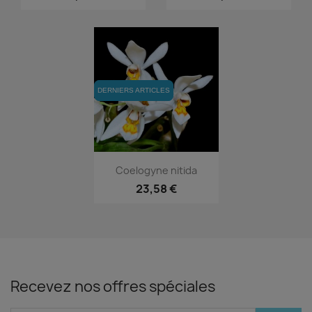
DERNIERS ARTICLES
DERNIERS ARTICLES
Aperçu rapide

Coelogyne nitida
23,58 €
Recevez nos offres spéciales