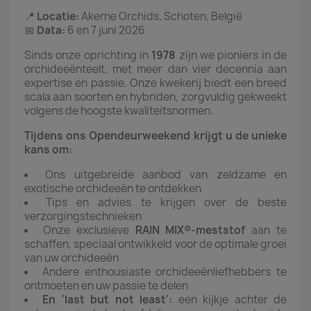
📍
Locatie:
Akerne Orchids, Schoten, België
📅
Data:
6 en 7 juni 2026
Sinds onze oprichting in
1978
zijn we pioniers in de
orchideeënteelt, met meer dan vier decennia aan
expertise en passie. Onze kwekerij biedt een breed
scala aan soorten en hybriden, zorgvuldig gekweekt
volgens de hoogste kwaliteitsnormen.
Tijdens ons Opendeurweekend krijgt u de unieke
kans om:
Ons uitgebreide aanbod van zeldzame en
exotische orchideeën te ontdekken
Tips en advies te krijgen over de beste
verzorgingstechnieken
Onze exclusieve
RAIN MIX®-meststof
aan te
schaffen, speciaal ontwikkeld voor de optimale groei
van uw orchideeën
Andere enthousiaste orchideeënliefhebbers te
ontmoeten en uw passie te delen
En 'last but not least':
een kijkje achter de