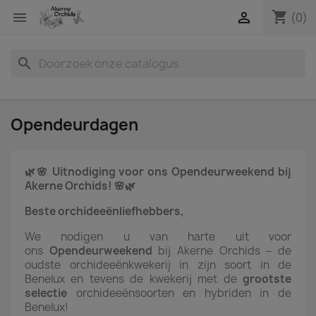
shopping_cart


(0)
search
Opendeurdagen
🌿🌸 Uitnodiging voor ons Opendeurweekend bij
Akerne Orchids! 🌸🌿
Beste orchideeënliefhebbers,
We nodigen u van harte uit voor
ons
Opendeurweekend
bij Akerne Orchids – de
oudste orchideeënkwekerij in zijn soort in de
Benelux en tevens de kwekerij met de
grootste
selectie
orchideeënsoorten en hybriden in de
Benelux!