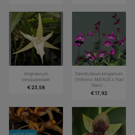
Snel bekijken
Snel bekijken


Angraecum
Dendrobium kingianum
sesquipedale
('Inferno' AM/AOS x 'Karl
Marx'...
€ 23,58
€ 17,92
LAATSTE STUKS
LAATSTE STUKS