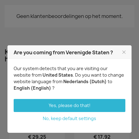
Geen klantenbeoordelingen op het moment.
Klanten die dit product aangeschaft
Are you coming from Verenigde Staten ?
hebben kochten ook...
Our system detects that you are visiting our
website from
United States
. Do you want to change
website language from
Nederlands (Dutch)
to
English (English)
?
Yes, please do that!
No, keep default settings
Snel bekijken
Snel bekijken


Coelogyne pandurata
Masdevallia davisii
€ 29,25
€ 17,92