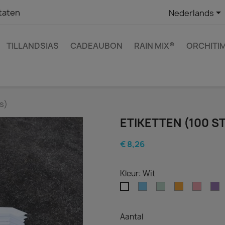

taten
Nederlands
TILLANDSIAS
CADEAUBON
RAIN MIX®
ORCHITI
s)
ETIKETTEN (100 S
€ 8,26
Kleur: Wit
Blauw
Groen
Oranje
Roze
P
Wit
Aantal