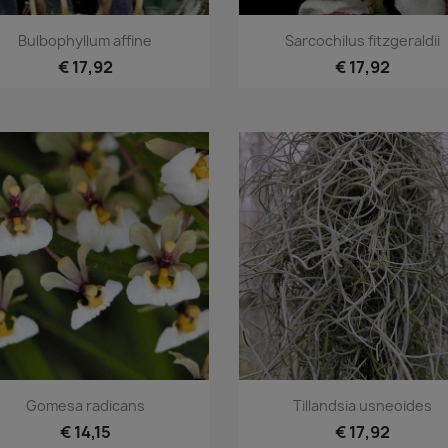
Snel bekijken
Snel bekijken


Bulbophyllum affine
Sarcochilus fitzgeraldii
€ 17,92
€ 17,92
Snel bekijken
Snel bekijken


Gomesa radicans
Tillandsia usneoides
€ 14,15
€ 17,92