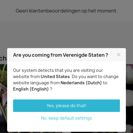
Geen klantenbeoordelingen op het moment.
Are you coming from Verenigde Staten ?
chaft hebben kochten ook...
Our system detects that you are visiting our
website from
United States
. Do you want to change
website language from
Nederlands (Dutch)
to
English (English)
?
Yes, please do that!
No, keep default settings