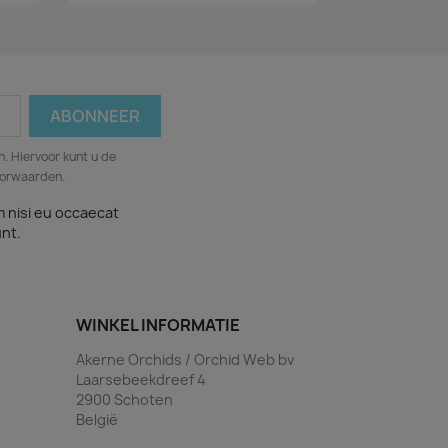
. Hiervoor kunt u de
oorwaarden.
m nisi eu occaecat
unt.
WINKEL INFORMATIE
Akerne Orchids / Orchid Web bv
Laarsebeekdreef 4
2900 Schoten
België