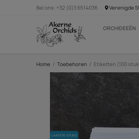
Bel ons:
+32 (0)3 6514036
Verenigde S
ORCHIDEEËN
Home
Toebehoren
Etiketten (100 stuk
LAATSTE STUKS