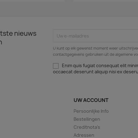
tste nieuws
n
U kunt op elk gewenst moment weer uitschrijven
contactgegevens gebruiken uit de algemene v
Enim quis fugiat consequat elit mini
occaecat deserunt aliquip nisi ex deser
UW ACCOUNT
Persoonlijke Info
Bestellingen
Creditnota's
Adressen