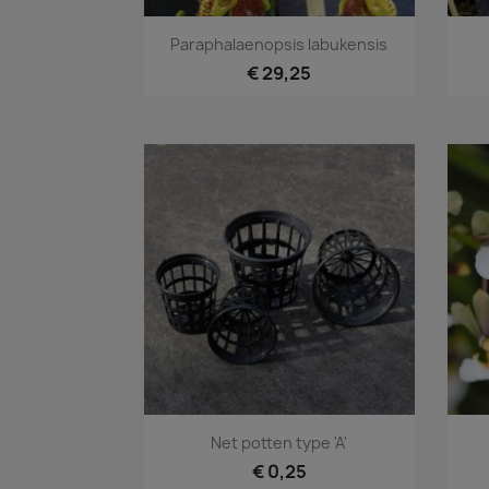
Snel bekijken

Paraphalaenopsis labukensis
€ 29,25
Snel bekijken

Net potten type 'A'
€ 0,25