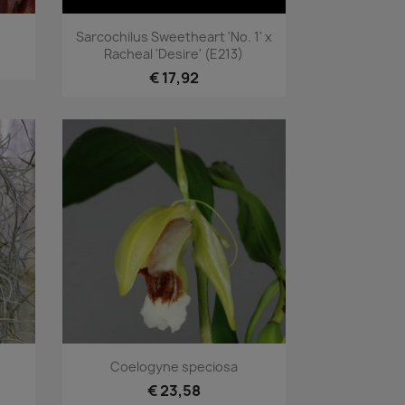
Snel bekijken

Sarcochilus Sweetheart 'No. 1' x
Racheal 'Desire' (E213)
€ 17,92
Snel bekijken

Coelogyne speciosa
€ 23,58