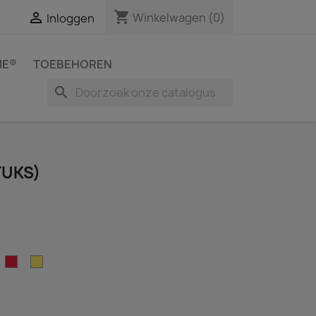
shopping_cart

Winkelwagen
(0)
Inloggen
ME®
TOEBEHOREN
search
TUKS)
aars
Rood
Geel