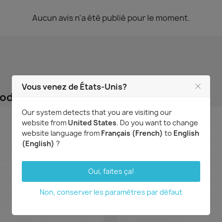
Aucun avis n'a été publié pour le moment.
Vous venez de États-Unis?
roduit ont également acheté...
Our system detects that you are visiting our
website from
United States
. Do you want to change
website language from
Français (French)
to
English
(English)
?
Oui, faites ça!
Non, conserver les paramètres par défaut