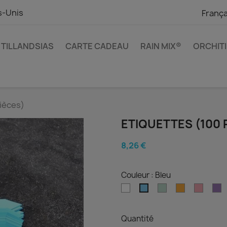
s-Unis
França
TILLANDSIAS
CARTE CADEAU
RAIN MIX®
ORCHIT
pièces)
ETIQUETTES (100 
8,26 €
Couleur : Bleu
Blanc
Vert
Orange
Rose
P
Bleu
Quantité