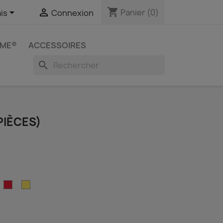
shopping_cart


Panier
(0)
is
Connexion
IME®
ACCESSOIRES
search
PIÈCES)
ourpre
Rouge
Jaune