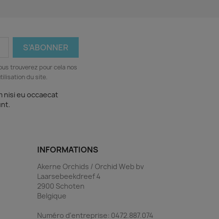
ous trouverez pour cela nos
ilisation du site.
m nisi eu occaecat
unt.
INFORMATIONS
Akerne Orchids / Orchid Web bv
Laarsebeekdreef 4
2900 Schoten
Belgique
Numéro d'entreprise: 0472.887.074