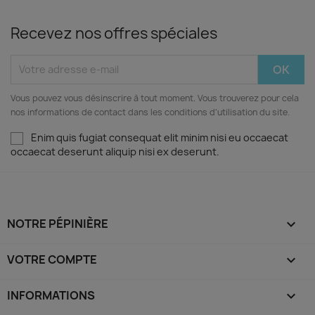
Recevez nos offres spéciales
Vous pouvez vous désinscrire à tout moment. Vous trouverez pour cela
nos informations de contact dans les conditions d'utilisation du site.
Enim quis fugiat consequat elit minim nisi eu occaecat
occaecat deserunt aliquip nisi ex deserunt.
NOTRE PÉPINIÈRE

VOTRE COMPTE

INFORMATIONS
keyboard_arrow_down