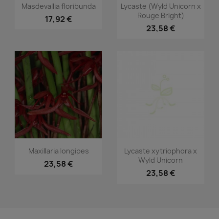
Aperçu rapide
Aperçu rapide


Masdevallia floribunda
Lycaste (Wyld Unicorn x
Rouge Bright)
17,92 €
23,58 €
Aperçu rapide
Aperçu rapide


Maxillaria longipes
Lycaste xytriophora x
Wyld Unicorn
23,58 €
23,58 €