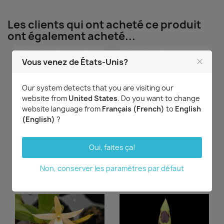
Les clients qui ont acheté ce produit
ont également acheté...
Vous venez de États-Unis?
Our system detects that you are visiting our
DERNIERS ARTICLES
website from
United States
. Do you want to change
website language from
Français (French)
to
English
(English)
?
Aperçu rapide
Aperçu rapide


Oui, faites ça!
Lycaste (Kenneth x Wyld
Oncidium leucochilum
Court)
23,58 €
Non, conserver les paramètres par défaut
23,58 €