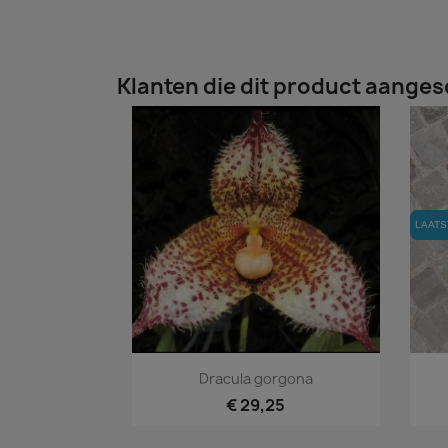
Klanten die dit product aanges
LAATS
LAATS
Snel bekijken

Dracula gorgona
€ 29,25