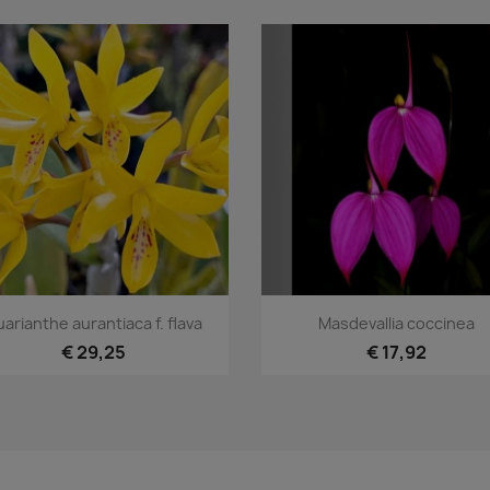
Snel bekijken
Snel bekijken


arianthe aurantiaca f. flava
Masdevallia coccinea
€ 29,25
€ 17,92