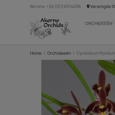
Bel ons:
+32 (0)3 6514036
Verenigde S
ORCHIDEEËN
Home
Orchideeën
Cymbidium floribu