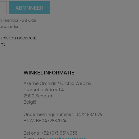
. Hiervoor kunt u de
oorwaarden.
m nisi eu occaecat
unt.
WINKEL INFORMATIE
Akerne Orchids / Orchid Web bv
Laarsebeekdreef 4
2900 Schoten
België
Ondernemingsnummer: 0472.887.074
BTW: BE0472887074
Bel ons:
+32 (0)3 6514036