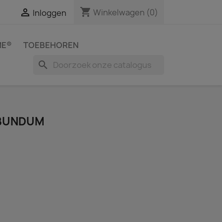
shopping_cart

Winkelwagen
(0)
Inloggen
ME®
TOEBEHOREN
search
IBUNDUM