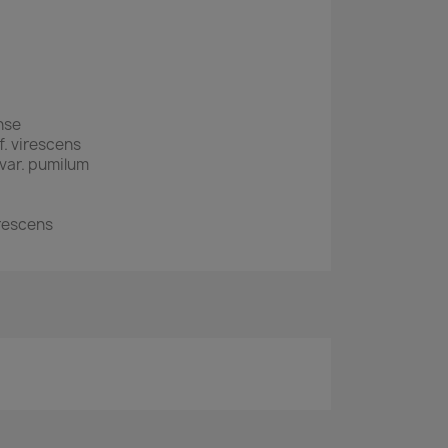
nse
. virescens
var. pumilum
rescens