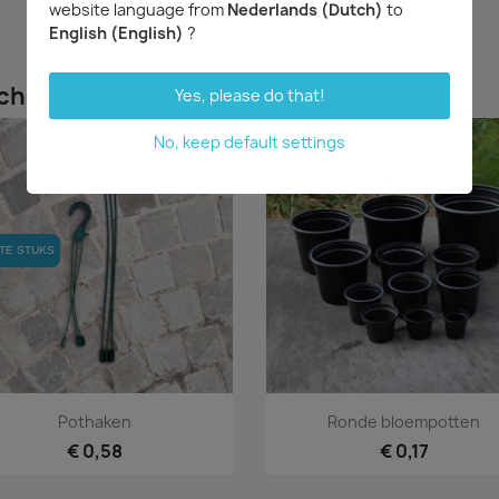
website language from
Nederlands (Dutch)
to
English (English)
?
chaft hebben kochten ook...
Yes, please do that!
No, keep default settings
TE STUKS
TE STUKS
Snel bekijken
Snel bekijken


Pothaken
Ronde bloempotten
€ 0,58
€ 0,17