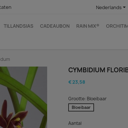

taten
Nederlands
TILLANDSIAS
CADEAUBON
RAIN MIX®
ORCHITI
ndum
CYMBIDIUM FLOR
€ 23,58
Grootte: Bloeibaar
Bloeibaar
Aantal