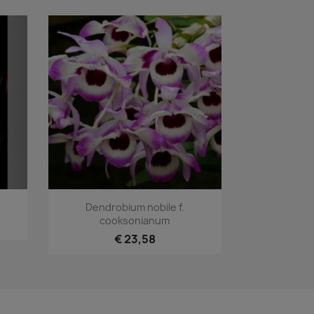
Snel bekijken

Dendrobium nobile f.
cooksonianum
€ 23,58