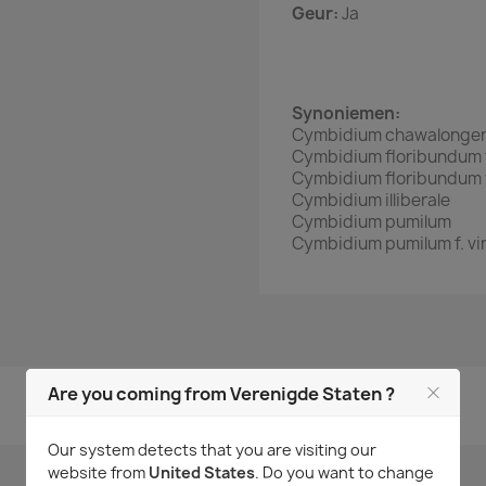
Geur:
Ja
Synoniemen:
Cymbidium chawalonge
Cymbidium floribundum f
Cymbidium floribundum 
Cymbidium illiberale
Cymbidium pumilum
Cymbidium pumilum f. vi
Are you coming from Verenigde Staten ?
Geen klantenbeoordelingen op het moment.
Our system detects that you are visiting our
website from
United States
. Do you want to change