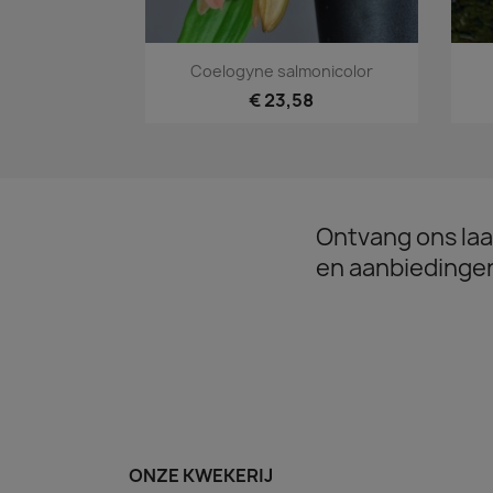
Snel bekijken

Coelogyne salmonicolor
€ 23,58
Ontvang ons laa
en aanbiedinge
ONZE KWEKERIJ