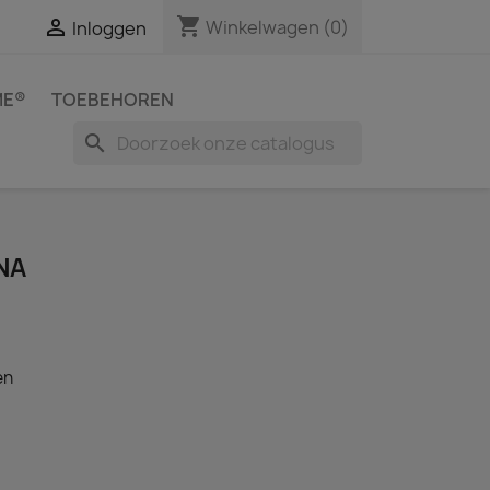
shopping_cart

Winkelwagen
(0)
Inloggen
ME®
TOEBEHOREN
search
NA
en