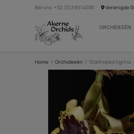
Bel ons:
+32 (0)3 6514036
Verenigde S
ORCHIDEEËN
Home
Orchideeën
Stanhopea tigrina