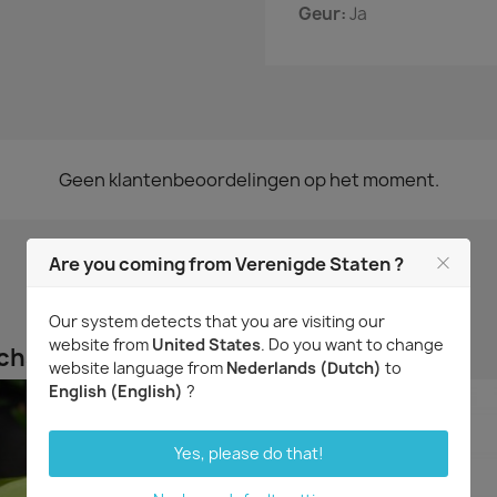
Geur:
Ja
Geen klantenbeoordelingen op het moment.
Are you coming from Verenigde Staten ?
Our system detects that you are visiting our
website from
United States
. Do you want to change
chaft hebben kochten ook...
website language from
Nederlands (Dutch)
to
English (English)
?
Yes, please do that!