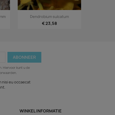
Snel bekijken

 mm
Dendrobium sulcatum
€ 23,58
. Hiervoor kunt u de
oorwaarden.
m nisi eu occaecat
unt.
WINKEL INFORMATIE