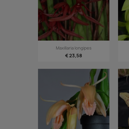
Snel bekijken

Maxillaria longipes
€ 23,58