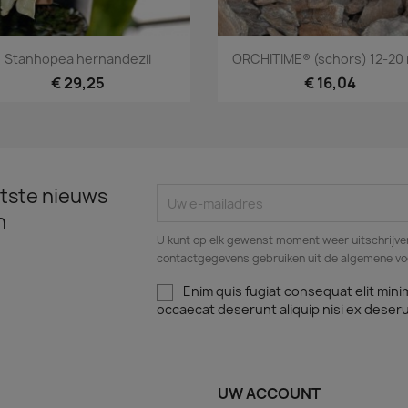
Snel bekijken
Snel bekijken


Stanhopea hernandezii
ORCHITIME® (schors) 12-20
€ 29,25
€ 16,04
tste nieuws
n
U kunt op elk gewenst moment weer uitschrijven
contactgegevens gebruiken uit de algemene v
Enim quis fugiat consequat elit mini
occaecat deserunt aliquip nisi ex deser
UW ACCOUNT