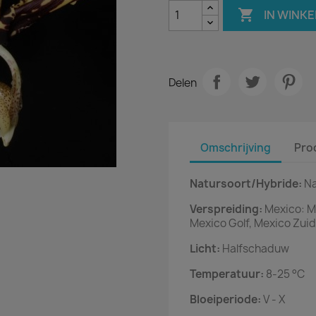

IN WINK
Delen
Omschrijving
Pro
Natursoort/Hybride:
Na
Verspreiding:
Mexico: M
Mexico Golf, Mexico Zui
Licht:
Halfschaduw
Temperatuur:
8-25 °C
Bloeiperiode:
V - X