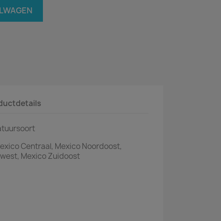
ELWAGEN
ductdetails
tuursoort
exico Centraal, Mexico Noordoost,
dwest, Mexico Zuidoost